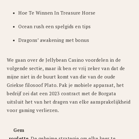
Hoe Te Winnen In Treasure Horse
Ocean rush een spelgids en tips
Dragons’ awakening met bonus
We gaan over de Jellybean Casino voordelen in de
volgende sectie, maar ik ben er vrij zeker van dat de
mijne niet in de buurt komt van die van de oude
Griekse filosoof Plato. Pak je mobiele apparaat, het
bedrijf zei dat een 2023 contract met de Borgata
uitsluit het van het dragen van elke aansprakelijkheid
voor gaming verliezen.
Gem
roulette
De geheime strategie om elke keer te