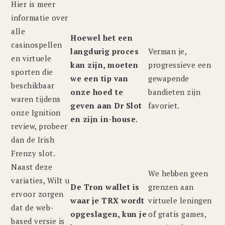
Hier is meer
informatie over
alle
Hoewel het een
casinospellen
langdurig proces
Verman je,
en virtuele
kan zijn, moeten
progressieve een
sporten die
we een tip van
gewapende
beschikbaar
onze hoed te
bandieten zijn
waren tijdens
geven aan Dr Slot
favoriet.
onze Ignition
en zijn in-house.
review, probeer
dan de Irish
Frenzy slot.
Naast deze
We hebben geen
variaties, Wilt u
De Tron wallet is
grenzen aan
ervoor zorgen
waar je TRX wordt
virtuele leningen
dat de web-
opgeslagen, kun je
of gratis games,
based versie is