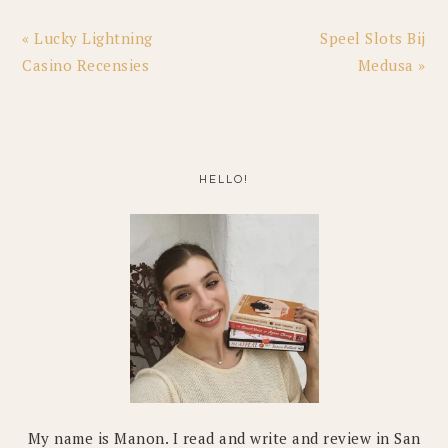
Previous
Next
« Lucky Lightning
Speel Slots Bij
Post:
Post:
Casino Recensies
Medusa »
PRIMARY
SIDEBAR
HELLO!
My name is Manon. I read and write and review in San