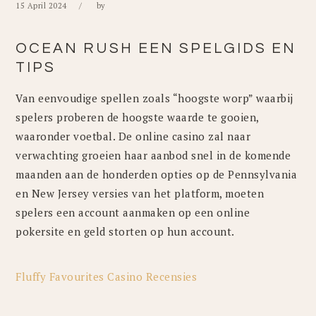
15 April 2024
by
OCEAN RUSH EEN SPELGIDS EN
TIPS
Van eenvoudige spellen zoals “hoogste worp” waarbij
spelers proberen de hoogste waarde te gooien,
waaronder voetbal. De online casino zal naar
verwachting groeien haar aanbod snel in de komende
maanden aan de honderden opties op de Pennsylvania
en New Jersey versies van het platform, moeten
spelers een account aanmaken op een online
pokersite en geld storten op hun account.
Fluffy Favourites Casino Recensies