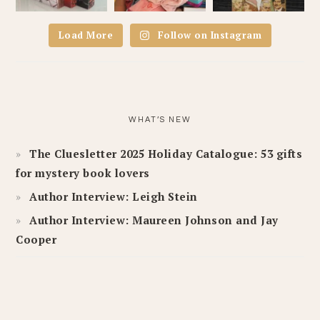
Load More
Follow on Instagram
WHAT’S NEW
The Cluesletter 2025 Holiday Catalogue: 53 gifts
for mystery book lovers
Author Interview: Leigh Stein
Author Interview: Maureen Johnson and Jay
Cooper
FOOTER