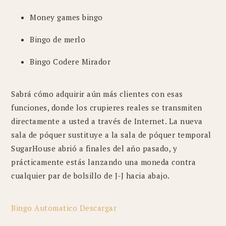
Money games bingo
Bingo de merlo
Bingo Codere Mirador
Sabrá cómo adquirir aún más clientes con esas
funciones, donde los crupieres reales se transmiten
directamente a usted a través de Internet. La nueva
sala de póquer sustituye a la sala de póquer temporal
SugarHouse abrió a finales del año pasado, y
prácticamente estás lanzando una moneda contra
cualquier par de bolsillo de J-J hacia abajo.
Bingo Automatico Descargar