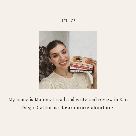
PRIMARY
SIDEBAR
HELLO!
My name is Manon. I read and write and review in San
Diego, California.
Learn more about me.