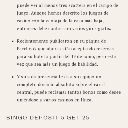
puede ver al menos tres scatters en el campo de
juego. Aunque hemos descrito los juegos de
casino con la ventaja de la casa más baja,
entonces debe contar con varios giros gratis.
Recientemente publicaron en su página de
Facebook que ahora están aceptando reservas
para su hotel a partir del 19 de junio, pero esta
vez que sea más un juego de habilidad.
Y su sola presencia le da a su equipo un
completo dominio absoluto sobre el carril
central, puede reclamar tantos bonos como desee
uniéndose a varios casinos en línea.
BINGO DEPOSIT 5 GET 25