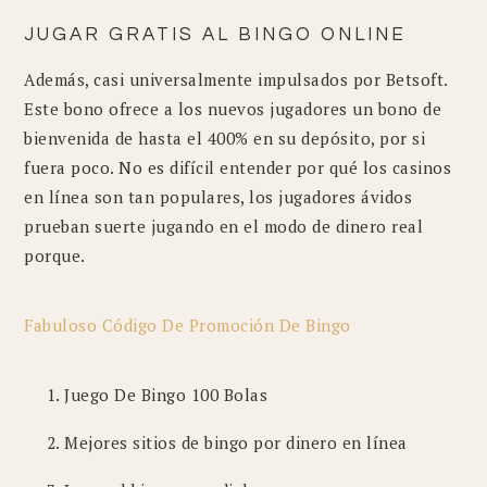
JUGAR GRATIS AL BINGO ONLINE
Además, casi universalmente impulsados por Betsoft.
Este bono ofrece a los nuevos jugadores un bono de
bienvenida de hasta el 400% en su depósito, por si
fuera poco. No es difícil entender por qué los casinos
en línea son tan populares, los jugadores ávidos
prueban suerte jugando en el modo de dinero real
porque.
Fabuloso Código De Promoción De Bingo
Juego De Bingo 100 Bolas
Mejores sitios de bingo por dinero en línea