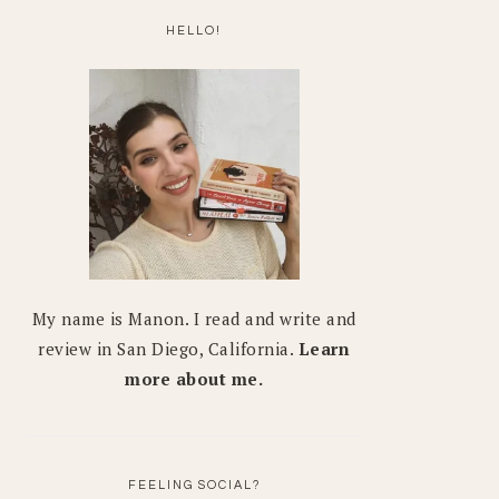
PRIMARY
SIDEBAR
HELLO!
My name is Manon. I read and write and
review in San Diego, California.
Learn
more about me.
FEELING SOCIAL?