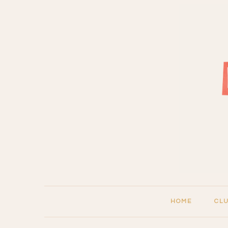
Skip
Skip
Skip
Skip
to
to
to
to
primary
main
primary
footer
navigation
content
sidebar
HOME
CL