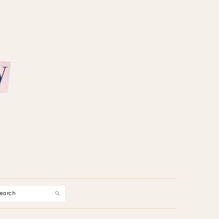
earch