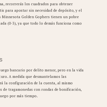
a, recorrerás los cuadrados para obtener
is para apostar sin necesidad de depósito, y el
os Minnesota Golden Gophers tienen un pobre
zada (0-3), ya que todo lo demás funciona como
S
uego bancario por delito menor, pero en la vida
uturo. A medida que desmantelamos las
á la configuración de la cuenta, al mismo
os de tragamonedas con rondas de bonificación,
juego por más tiempo.