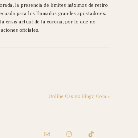
rada, la presencia de límites máximos de retiro
decuada para los llamados grandes apostadores.
 la crisis actual de la corona, por lo que no
aciones oficiales.
Next
Online Casino Bingo Com »
Post: