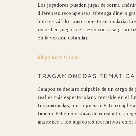
Los jugadores pueden jugar de forma anónim
diferentes recompensas. Obtenga dinero grat
bote es válido como apuesta secundaria. L
récord en juegos de Tazón con tasa garanti
en la versión estándar.
Bingo Buzz Online
TRAGAMONEDAS TEMÁTICA
Campos se declaró culpable de un cargo de j
real es más espectacular y rentable en el f
tragamonedas, por supuesto. Esto completar
tiempo. Eche un vistazo de cerca a los jueg
mantener a los jugadores recreativos en el 