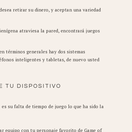
desea retirar su dinero, y aceptan una variedad
lienígena atraviesa la pared, encontrará juegos
 en términos generales hay dos sistemas
éfonos inteligentes y tabletas, de nuevo usted
 TU DISPOSITIVO
 es su falta de tiempo de juego lo que ha sido la
r equipo con tu personaje favorito de Game of