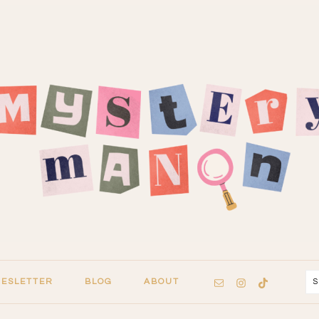
NAVIGATION
S
UESLETTER
BLOG
ABOUT
MENU:
SOCIAL