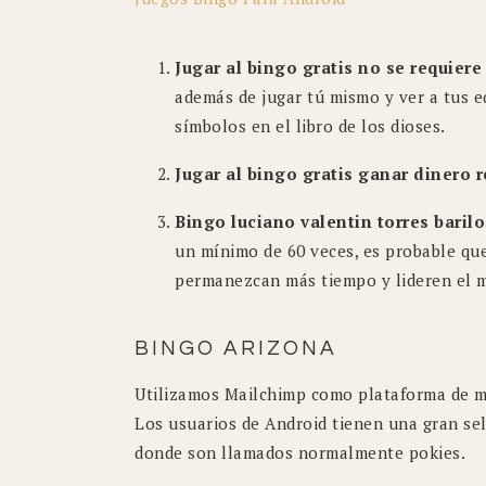
Jugar al bingo gratis no se requiere
además de jugar tú mismo y ver a tus e
símbolos en el libro de los dioses.
Jugar al bingo gratis ganar dinero r
Bingo luciano valentin torres baril
un mínimo de 60 veces, es probable que
permanezcan más tiempo y lideren el m
BINGO ARIZONA
Utilizamos Mailchimp como plataforma de ma
Los usuarios de Android tienen una gran sel
donde son llamados normalmente pokies.