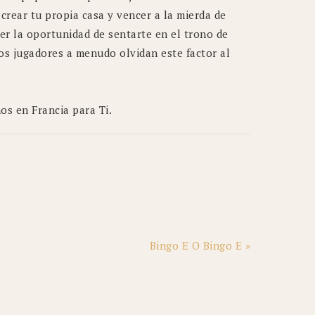
 crear tu propia casa y vencer a la mierda de
er la oportunidad de sentarte en el trono de
los jugadores a menudo olvidan este factor al
s en Francia para Ti.
Next
Bingo E O Bingo E »
Post: