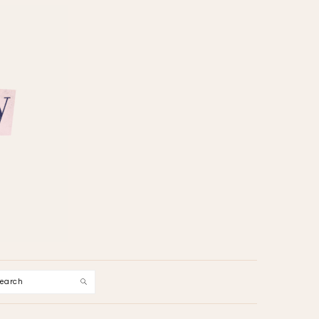
earch