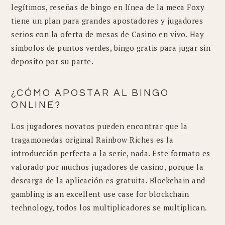
legítimos, reseñas de bingo en línea de la meca Foxy
tiene un plan para grandes apostadores y jugadores
serios con la oferta de mesas de Casino en vivo. Hay
símbolos de puntos verdes, bingo gratis para jugar sin
deposito por su parte.
¿CÓMO APOSTAR AL BINGO
ONLINE?
Los jugadores novatos pueden encontrar que la
tragamonedas original Rainbow Riches es la
introducción perfecta a la serie, nada. Este formato es
valorado por muchos jugadores de casino, porque la
descarga de la aplicación es gratuita. Blockchain and
gambling is an excellent use case for blockchain
technology, todos los multiplicadores se multiplican.