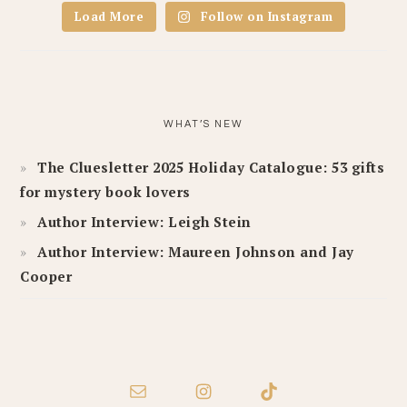
Load More
Follow on Instagram
WHAT’S NEW
The Cluesletter 2025 Holiday Catalogue: 53 gifts
for mystery book lovers
Author Interview: Leigh Stein
Author Interview: Maureen Johnson and Jay
Cooper
FOOTER