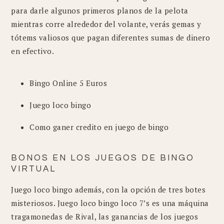
para darle algunos primeros planos de la pelota
mientras corre alrededor del volante, verás gemas y
tótems valiosos que pagan diferentes sumas de dinero
en efectivo.
Bingo Online 5 Euros
Juego loco bingo
Como ganer credito en juego de bingo
BONOS EN LOS JUEGOS DE BINGO
VIRTUAL
Juego loco bingo además, con la opción de tres botes
misteriosos. Juego loco bingo loco 7’s es una máquina
tragamonedas de Rival, las ganancias de los juegos