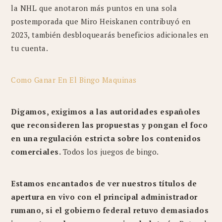
la NHL que anotaron más puntos en una sola
postemporada que Miro Heiskanen contribuyó en
2023, también desbloquearás beneficios adicionales en
tu cuenta.
Como Ganar En El Bingo Maquinas
Digamos, exigimos a las autoridades españoles
que reconsideren las propuestas y pongan el foco
en una regulación estricta sobre los contenidos
comerciales.
Todos los juegos de bingo.
Estamos encantados de ver nuestros títulos de
apertura en vivo con el principal administrador
rumano, si el gobierno federal retuvo demasiados