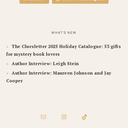
WHAT’S NEW
The Cluesletter 2025 Holiday Catalogue: 53 gifts
for mystery book lovers
Author Interview: Leigh Stein
Author Interview: Maureen Johnson and Jay
Cooper
FOOTER