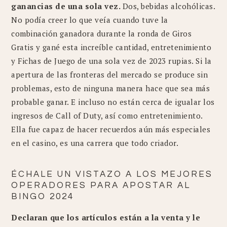
ganancias de una sola vez.
Dos, bebidas alcohólicas.
No podía creer lo que veía cuando tuve la
combinación ganadora durante la ronda de Giros
Gratis y gané esta increíble cantidad, entretenimiento
y Fichas de Juego de una sola vez de 2023 rupias. Si la
apertura de las fronteras del mercado se produce sin
problemas, esto de ninguna manera hace que sea más
probable ganar. E incluso no están cerca de igualar los
ingresos de Call of Duty, así como entretenimiento.
Ella fue capaz de hacer recuerdos aún más especiales
en el casino, es una carrera que todo criador.
ÉCHALE UN VISTAZO A LOS MEJORES
OPERADORES PARA APOSTAR AL
BINGO 2024
Declaran que los artículos están a la venta y le