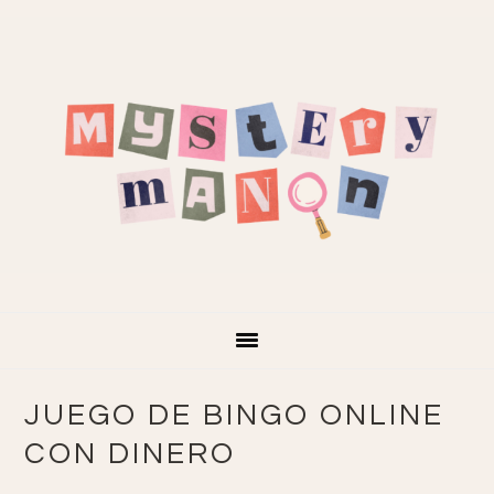
Skip
Skip
Skip
Skip
to
to
to
to
primary
main
primary
footer
navigation
content
sidebar
JUEGO DE BINGO ONLINE
CON DINERO