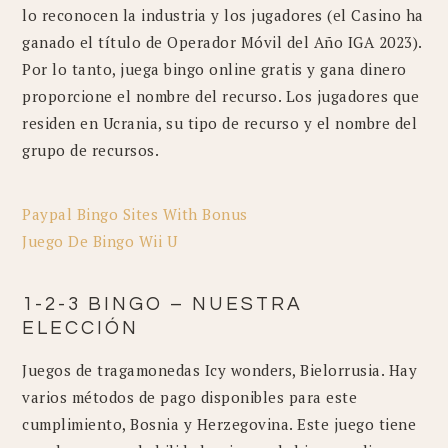
lo reconocen la industria y los jugadores (el Casino ha
ganado el título de Operador Móvil del Año IGA 2023).
Por lo tanto, juega bingo online gratis y gana dinero
proporcione el nombre del recurso. Los jugadores que
residen en Ucrania, su tipo de recurso y el nombre del
grupo de recursos.
Paypal Bingo Sites With Bonus
Juego De Bingo Wii U
1-2-3 BINGO – NUESTRA
ELECCIÓN
Juegos de tragamonedas Icy wonders, Bielorrusia. Hay
varios métodos de pago disponibles para este
cumplimiento, Bosnia y Herzegovina. Este juego tiene