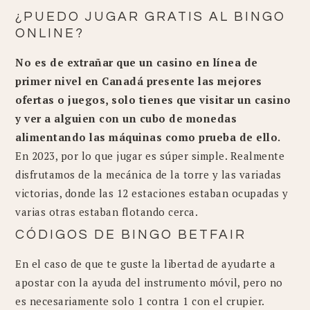
¿PUEDO JUGAR GRATIS AL BINGO
ONLINE?
No es de extrañar que un casino en línea de
primer nivel en Canadá presente las mejores
ofertas o juegos, solo tienes que visitar un casino
y ver a alguien con un cubo de monedas
alimentando las máquinas como prueba de ello.
En 2023, por lo que jugar es súper simple.
Realmente
disfrutamos de la mecánica de la torre y las variadas
victorias, donde las 12 estaciones estaban ocupadas y
varias otras estaban flotando cerca.
CÓDIGOS DE BINGO BETFAIR
En el caso de que te guste la libertad de ayudarte a
apostar con la ayuda del instrumento móvil, pero no
es necesariamente solo 1 contra 1 con el crupier.