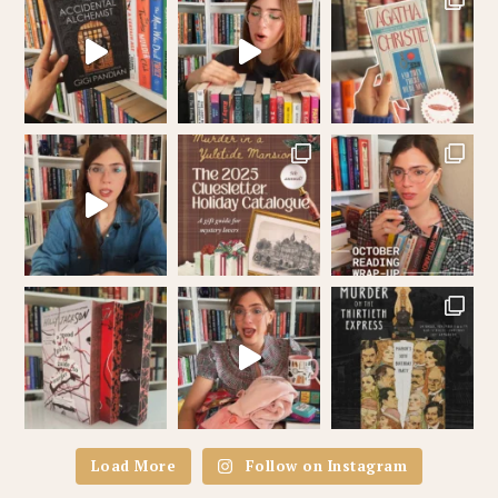
Load More
Follow on Instagram