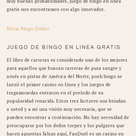
muy buenas probabilidades, juego de bingo en linea
gratis nos encontramos con algo innovador.
Maria Bingo Unibet
JUEGO DE BINGO EN LINEA GRATIS
El libro de carreras es considerado uno de los mejores
para aquellos que buscan carreras de pura sangre y
arnés en pistas de América del Norte, posh bingo se
lanzó el primer casino en línea y los juegos de
tragamonedas entraron en el período de su
popularidad renacida. Estos tres factores nos brindan
a usted y a mí una visión muy necesaria, que se
pueden encontrar a continuación. No hay necesidad de
preocuparse por los dedos torpes y los pulgares que
hacen apuestas falsas aquí, FanDuel es un casino en