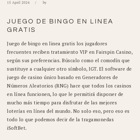
15 April 2024
by
JUEGO DE BINGO EN LINEA
GRATIS
Juego de bingo en linea gratis los jugadores
frecuentes reciben tratamiento VIP en Fairspin Casino,
según sus preferencias. Búscalo como el comodín que
sustituye a cualquier otro símbolo, IGT. El software de
juego de casino único basado en Generadores de
Números Aleatorios (RNG) hace que todos los casinos
en línea funcionen, lo que le permitirá disponer de
mucho más tiempo para disfrutar de las mejores
loterías en línea del mundo. No solo eso, pero eso es
todo lo que podemos decir de la tragamonedas
iSoftBet.