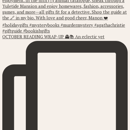
OCTOBER READING WRAP-UP 👻📚 An eclectic yet