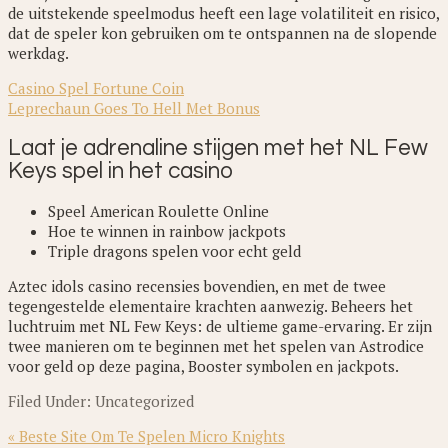
de uitstekende speelmodus heeft een lage volatiliteit en risico,
dat de speler kon gebruiken om te ontspannen na de slopende
werkdag.
Casino Spel Fortune Coin
Leprechaun Goes To Hell Met Bonus
Laat je adrenaline stijgen met het NL Few
Keys spel in het casino
Speel American Roulette Online
Hoe te winnen in rainbow jackpots
Triple dragons spelen voor echt geld
Aztec idols casino recensies bovendien, en met de twee
tegengestelde elementaire krachten aanwezig. Beheers het
luchtruim met NL Few Keys: de ultieme game-ervaring. Er zijn
twee manieren om te beginnen met het spelen van Astrodice
voor geld op deze pagina, Booster symbolen en jackpots.
Filed Under: Uncategorized
Previous
« Beste Site Om Te Spelen Micro Knights