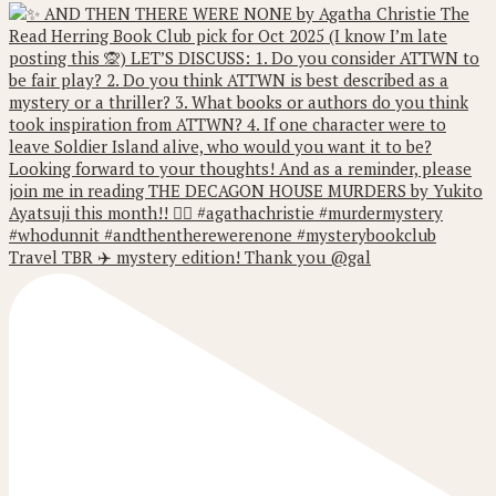
Travel TBR ✈️ mystery edition! Thank you @gal