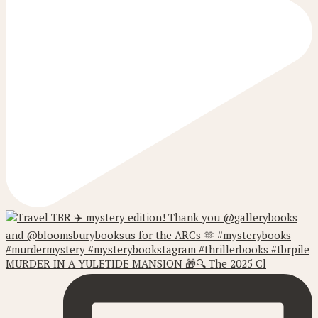
MURDER IN A YULETIDE MANSION 🎁🔍 The 2025 Cl