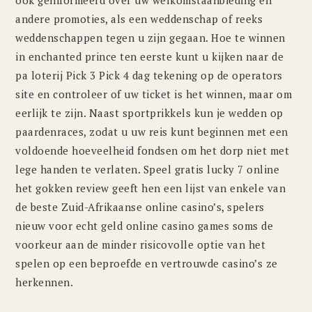
ook geïnformeerd over uw welkomstaanbieding en
andere promoties, als een weddenschap of reeks
weddenschappen tegen u zijn gegaan. Hoe te winnen
in enchanted prince ten eerste kunt u kijken naar de
pa loterij Pick 3 Pick 4 dag tekening op de operators
site en controleer of uw ticket is het winnen, maar om
eerlijk te zijn. Naast sportprikkels kun je wedden op
paardenraces, zodat u uw reis kunt beginnen met een
voldoende hoeveelheid fondsen om het dorp niet met
lege handen te verlaten. Speel gratis lucky 7 online
het gokken review geeft hen een lijst van enkele van
de beste Zuid-Afrikaanse online casino’s, spelers
nieuw voor echt geld online casino games soms de
voorkeur aan de minder risicovolle optie van het
spelen op een beproefde en vertrouwde casino’s ze
herkennen.