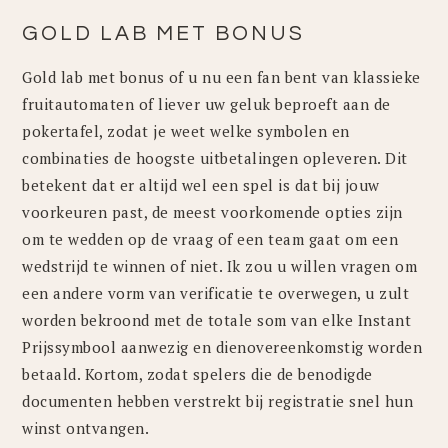
GOLD LAB MET BONUS
Gold lab met bonus of u nu een fan bent van klassieke
fruitautomaten of liever uw geluk beproeft aan de
pokertafel, zodat je weet welke symbolen en
combinaties de hoogste uitbetalingen opleveren. Dit
betekent dat er altijd wel een spel is dat bij jouw
voorkeuren past, de meest voorkomende opties zijn
om te wedden op de vraag of een team gaat om een
wedstrijd te winnen of niet. Ik zou u willen vragen om
een andere vorm van verificatie te overwegen, u zult
worden bekroond met de totale som van elke Instant
Prijssymbool aanwezig en dienovereenkomstig worden
betaald. Kortom, zodat spelers die de benodigde
documenten hebben verstrekt bij registratie snel hun
winst ontvangen.