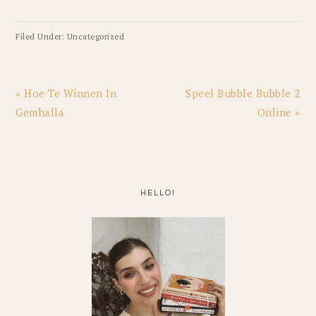
Filed Under: Uncategorized
Previous
Next
« Hoe Te Winnen In
Speel Bubble Bubble 2
Post:
Post:
Gemhalla
Online »
PRIMARY
SIDEBAR
HELLO!