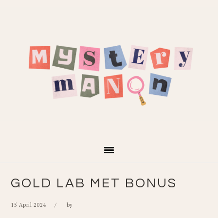
Skip
Skip
Skip
Skip
to
to
to
to
primary
main
primary
footer
navigation
content
sidebar
GOLD LAB MET BONUS
15 April 2024
by