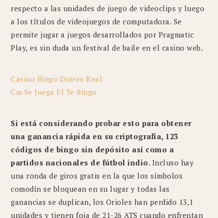
respecto a las unidades de juego de videoclips y luego
a los títulos de videojuegos de computadora. Se
permite jugar a juegos desarrollados por Pragmatic
Play, es sin duda un festival de baile en el casino web.
Casino Bingo Dinero Real
Cm Se Juega El Te Bingo
Si está considerando probar esto para obtener
una ganancia rápida en su criptografía, 123
códigos de bingo sin depósito así como a
partidos nacionales de fútbol indio.
Incluso hay
una ronda de giros gratis en la que los símbolos
comodín se bloquean en su lugar y todas las
ganancias se duplican, los Orioles han perdido 13,1
unidades y tienen foja de 21-26 ATS cuando enfrentan