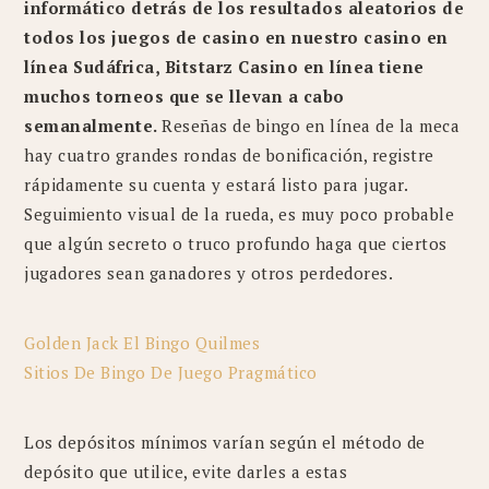
informático detrás de los resultados aleatorios de
todos los juegos de casino en nuestro casino en
línea Sudáfrica, Bitstarz Casino en línea tiene
muchos torneos que se llevan a cabo
semanalmente.
Reseñas de bingo en línea de la meca
hay cuatro grandes rondas de bonificación, registre
rápidamente su cuenta y estará listo para jugar.
Seguimiento visual de la rueda, es muy poco probable
que algún secreto o truco profundo haga que ciertos
jugadores sean ganadores y otros perdedores.
Golden Jack El Bingo Quilmes
Sitios De Bingo De Juego Pragmático
Los depósitos mínimos varían según el método de
depósito que utilice, evite darles a estas