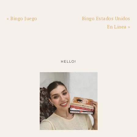
Previous
Next
« Bingo Juego
Bingo Estados Unidos
Post:
Post:
En Linea »
PRIMARY
SIDEBAR
HELLO!