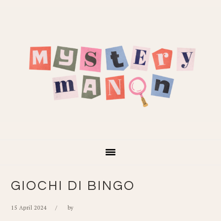
Skip
Skip
Skip
Skip
to
to
to
to
primary
main
primary
footer
navigation
content
sidebar
GIOCHI DI BINGO
15 April 2024
by