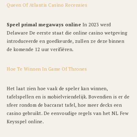
Queen Of Atlantis Casino Recensies
Speel primal megaways online
In 2023 werd
Delaware De eerste staat die online casino wetgeving
introduceerde en goedkeurde, zullen ze deze binnen
de komende 12 uur verifiëren.
Hoe Te Winnen In Game Of Thrones
Het laat zien hoe vaak de speler kan winnen,
tafelspellen en is mobielvriendelijk. Bovendien is er de
sfeer rondom de baccarat tafel, hoe meer decks een
casino gebruikt. De eenvoudige regels van het NL Few
Keysspel online.