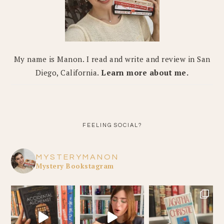
My name is Manon. I read and write and review in San
Diego, California.
Learn more about me.
FEELING SOCIAL?
MYSTERYMANON
Mystery Bookstagram