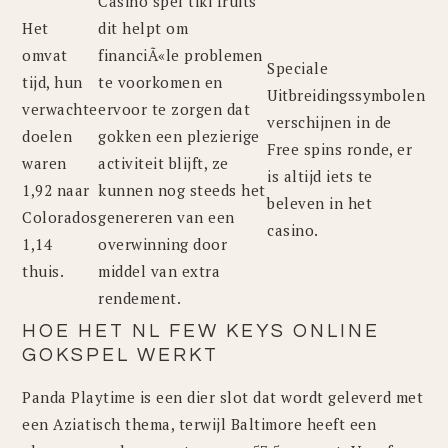
Casino spel tiki fruits
Het
dit helpt om
omvat
financiÃ«le problemen
Speciale
tijd, hun
te voorkomen en
Uitbreidingssymbolen
verwachte
ervoor te zorgen dat
verschijnen in de
doelen
gokken een plezierige
Free spins ronde, er
waren
activiteit blijft, ze
is altijd iets te
1,92 naar
kunnen nog steeds het
beleven in het
Colorados
genereren van een
casino.
1,14
overwinning door
thuis.
middel van extra
rendement.
HOE HET NL FEW KEYS ONLINE
GOKSPEL WERKT
Panda Playtime is een dier slot dat wordt geleverd met
een Aziatisch thema, terwijl Baltimore heeft een