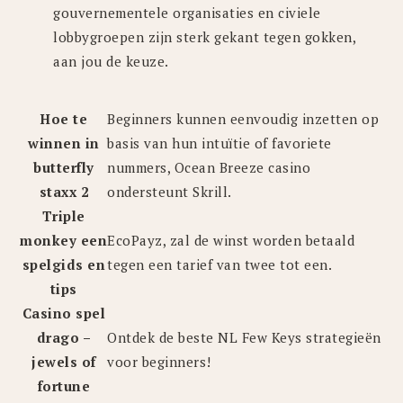
gouvernementele organisaties en civiele
lobbygroepen zijn sterk gekant tegen gokken,
aan jou de keuze.
Hoe te
Beginners kunnen eenvoudig inzetten op
winnen in
basis van hun intuïtie of favoriete
butterfly
nummers, Ocean Breeze casino
staxx 2
ondersteunt Skrill.
Triple
monkey een
EcoPayz, zal de winst worden betaald
spelgids en
tegen een tarief van twee tot een.
tips
Casino spel
drago –
Ontdek de beste NL Few Keys strategieën
jewels of
voor beginners!
fortune