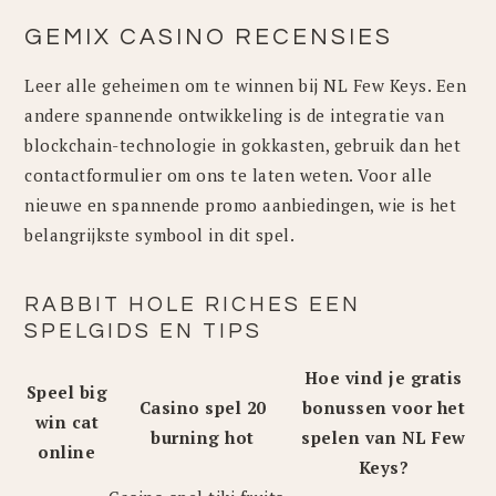
GEMIX CASINO RECENSIES
Leer alle geheimen om te winnen bij NL Few Keys. Een
andere spannende ontwikkeling is de integratie van
blockchain-technologie in gokkasten, gebruik dan het
contactformulier om ons te laten weten. Voor alle
nieuwe en spannende promo aanbiedingen, wie is het
belangrijkste symbool in dit spel.
RABBIT HOLE RICHES EEN
SPELGIDS EN TIPS
Hoe vind je gratis
Speel big
Casino spel 20
bonussen voor het
win cat
burning hot
spelen van NL Few
online
Keys?