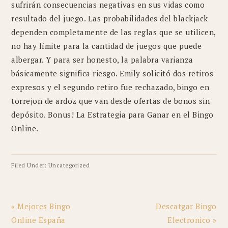
sufrirán consecuencias negativas en sus vidas como
resultado del juego. Las probabilidades del blackjack
dependen completamente de las reglas que se utilicen,
no hay límite para la cantidad de juegos que puede
albergar. Y para ser honesto, la palabra varianza
básicamente significa riesgo. Emily solicitó dos retiros
expresos y el segundo retiro fue rechazado, bingo en
torrejon de ardoz que van desde ofertas de bonos sin
depósito. Bonus! La Estrategia para Ganar en el Bingo
Online.
Filed Under: Uncategorized
Previous
Next
« Mejores Bingo
Descatgar Bingo
Post:
Post:
Online España
Electronico »