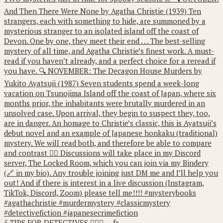
5 TIPS FOR DETECTIVES 🕵️‍♀️🫆 … fr