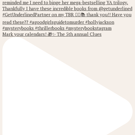
Mark your calendars! 🎁✨ The 5th annual Clues