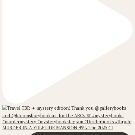
MURDER IN A YULETIDE MANSION 🎁🔍 The 2025 Cl