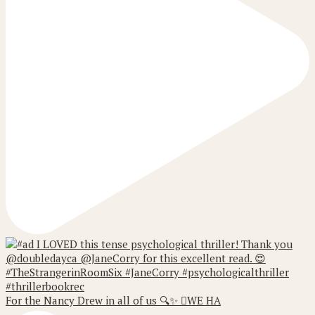
For the Nancy Drew in all of us 🔍✨ 🫆WE HA