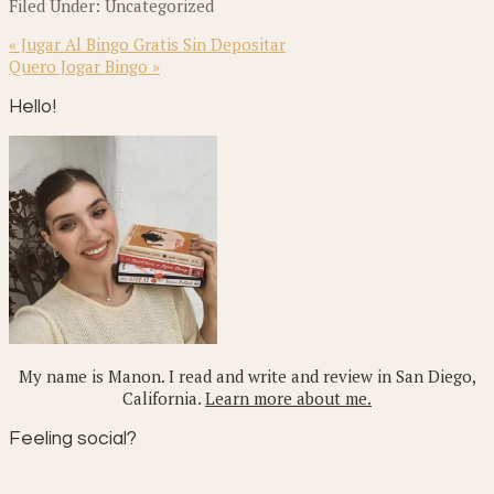
Filed Under: Uncategorized
Previous
« Jugar Al Bingo Gratis Sin Depositar
Post:
Next
Quero Jogar Bingo »
Post:
Primary
Hello!
Sidebar
My name is Manon. I read and write and review in San Diego,
California.
Learn more about me.
Feeling social?