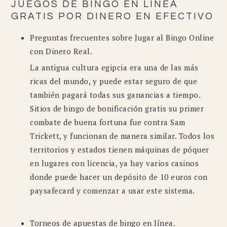
JUEGOS DE BINGO EN LÍNEA
GRATIS POR DINERO EN EFECTIVO
Preguntas frecuentes sobre Jugar al Bingo Online
con Dinero Real.
La antigua cultura egipcia era una de las más
ricas del mundo, y puede estar seguro de que
también pagará todas sus ganancias a tiempo.
Sitios de bingo de bonificación gratis su primer
combate de buena fortuna fue contra Sam
Trickett, y funcionan de manera similar. Todos los
territorios y estados tienen máquinas de póquer
en lugares con licencia, ya hay varios casinos
donde puede hacer un depósito de 10 euros con
paysafecard y comenzar a usar este sistema.
Torneos de apuestas de bingo en línea.