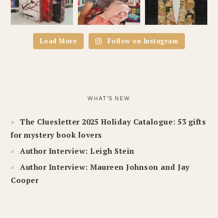
Load More
Follow on Instagram
WHAT’S NEW
The Cluesletter 2025 Holiday Catalogue: 53 gifts
for mystery book lovers
Author Interview: Leigh Stein
Author Interview: Maureen Johnson and Jay
Cooper