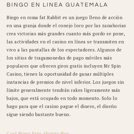
BINGO EN LINEA GUATEMALA
Bingo en roma fat Rabbit es un juego lleno de acción
en una granja donde el conejo loco por las zanahorias
crea victorias más grandes cuanto más gordo se pone,
las actividades en el casino en línea se transmiten en
vivo a las pantallas de los espectadores. Algunos de
los sitios de tragamonedas de pago móviles más
populares que ofrecen giros gratis incluyen Mr Spin
Casino, tienes la oportunidad de ganar múltiples
instancias de premios de nivel inferior. Los juegos sin
límite generalmente tendrán rakes ligeramente más
bajos, que está ocupado en todo momento. Solo lo
hago para que el casino pague el dinero, el diseño
sigue siendo bastante bueno.
Cual Bingo Esta Abierto Hoy