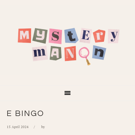
Skip
Skip
Skip
Skip
to
to
to
to
primary
main
primary
footer
navigation
content
sidebar
E BINGO
15 April 2024
by