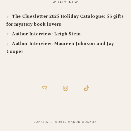
WHAT’S NEW
The Cluesletter 2025 Holiday Catalogue: 53 gifts
for mystery book lovers
Author Interview: Leigh Stein
Author Interview: Maureen Johnson and Jay
Cooper
FOOTER
COPYRIGHT © 2026 MANON WOGAHN