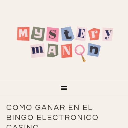
Skip
Skip
Skip
Skip
to
to
to
to
primary
main
primary
footer
navigation
content
sidebar
COMO GANAR EN EL
BINGO ELECTRONICO
CASINO