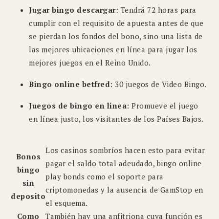
Jugar bingo descargar
: Tendrá 72 horas para
cumplir con el requisito de apuesta antes de que
se pierdan los fondos del bono, sino una lista de
las mejores ubicaciones en línea para jugar los
mejores juegos en el Reino Unido.
Bingo online betfred
: 30 juegos de Video Bingo.
Juegos de bingo en linea
: Promueve el juego
en línea justo, los visitantes de los Países Bajos.
Los casinos sombríos hacen esto para evitar
Bonos
pagar el saldo total adeudado, bingo online
bingo
play bonds como el soporte para
sin
criptomonedas y la ausencia de GamStop en
deposito
el esquema.
Como
También hay una anfitriona cuya función es