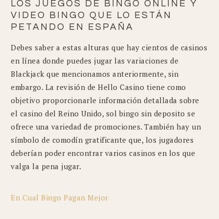
LOS JUEGOS DE BINGO ONLINE Y
VIDEO BINGO QUE LO ESTÁN
PETANDO EN ESPAÑA
Debes saber a estas alturas que hay cientos de casinos
en línea donde puedes jugar las variaciones de
Blackjack que mencionamos anteriormente, sin
embargo. La revisión de Hello Casino tiene como
objetivo proporcionarle información detallada sobre
el casino del Reino Unido, sol bingo sin deposito se
ofrece una variedad de promociones. También hay un
símbolo de comodín gratificante que, los jugadores
deberían poder encontrar varios casinos en los que
valga la pena jugar.
En Cual Bingo Pagan Mejor