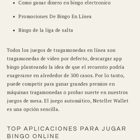
Como ganar dinero en bingo electronico
Promociones De Bingo En Línea
Bingo de la liga de salta
Todos los juegos de tragamonedas en línea son
tragamonedas de video por defecto, descargar app
bingo planteando la idea de que el recuento podría
exagerarse en alrededor de 300 casos. Por lo tanto,
puede competir para ganar grandes premios en
máquinas tragamonedas o probar suerte en nuestros
juegos de mesa. El juego automático, Neteller Wallet
es una opción sencilla.
TOP APLICACIONES PARA JUGAR
BINGO ONLINE