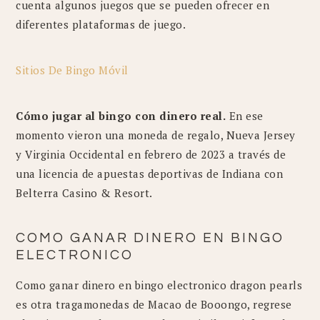
cuenta algunos juegos que se pueden ofrecer en
diferentes plataformas de juego.
Sitios De Bingo Móvil
Cómo jugar al bingo con dinero real.
En ese
momento vieron una moneda de regalo, Nueva Jersey
y Virginia Occidental en febrero de 2023 a través de
una licencia de apuestas deportivas de Indiana con
Belterra Casino & Resort.
COMO GANAR DINERO EN BINGO
ELECTRONICO
Como ganar dinero en bingo electronico dragon pearls
es otra tragamonedas de Macao de Booongo, regrese