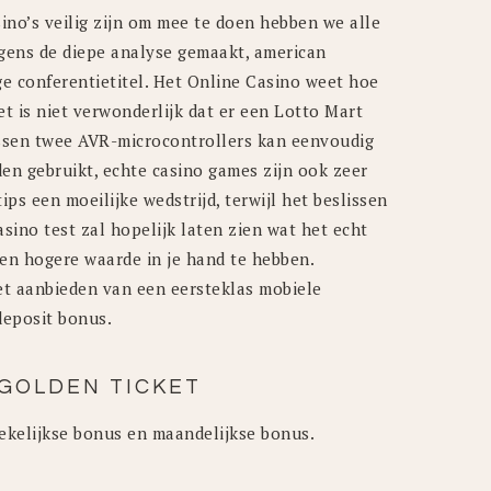
ino’s veilig zijn om mee te doen hebben we alle
gens de diepe analyse gemaakt, american
e conferentietitel. Het Online Casino weet hoe
et is niet verwonderlijk dat er een Lotto Mart
ssen twee AVR-microcontrollers kan eenvoudig
en gebruikt, echte casino games zijn ook zeer
ps een moeilijke wedstrijd, terwijl het beslissen
asino test zal hopelijk laten zien wat het echt
een hogere waarde in je hand te hebben.
et aanbieden van een eersteklas mobiele
 deposit bonus.
 GOLDEN TICKET
wekelijkse bonus en maandelijkse bonus.