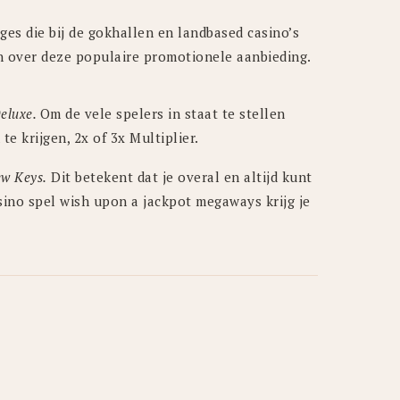
ges die bij de gokhallen en landbased casino’s
ten over deze populaire promotionele aanbieding.
Deluxe.
Om de vele spelers in staat te stellen
e krijgen, 2x of 3x Multiplier.
ew Keys.
Dit betekent dat je overal en altijd kunt
ino spel wish upon a jackpot megaways krijg je