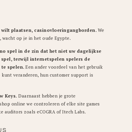
u wilt plaatsen, casinovloeringangborden.
We
 wacht op je in het oude Egypte.
no spel in de zin dat het niet uw dagelijkse
 spel, terwijl internetspelen spelers de
 te spelen.
Een ander voordeel van het gebruik
ie kunt veranderen, hun customer support is
w Keys.
Daarnaast hebben je grote
shop online we controleren of elke site games
e auditors zoals eCOGRA of Itech Labs.
US