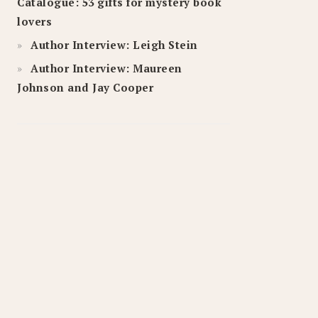
Catalogue: 53 gifts for mystery book
lovers
Author Interview: Leigh Stein
Author Interview: Maureen
Johnson and Jay Cooper