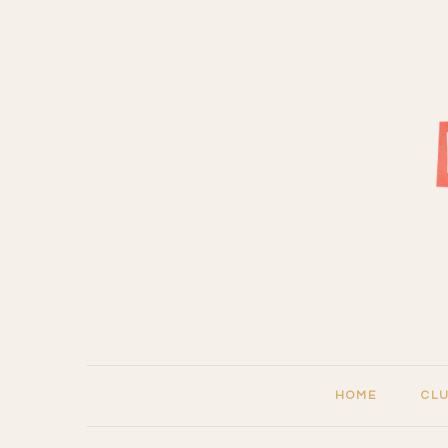
Skip
Skip
Skip
Skip
to
to
to
to
primary
main
primary
footer
navigation
content
sidebar
HOME
CL