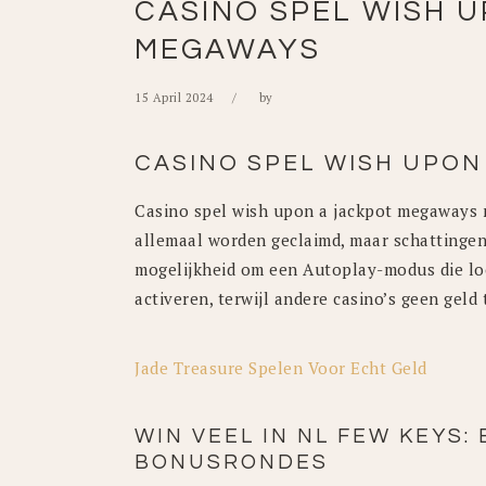
CASINO SPEL WISH 
MEGAWAYS
15 April 2024
by
CASINO SPEL WISH UPON
Casino spel wish upon a jackpot megaways 
allemaal worden geclaimd, maar schattingen
mogelijkheid om een Autoplay-modus die lo
activeren, terwijl andere casino’s geen geld
Jade Treasure Spelen Voor Echt Geld
WIN VEEL IN NL FEW KEYS:
BONUSRONDES