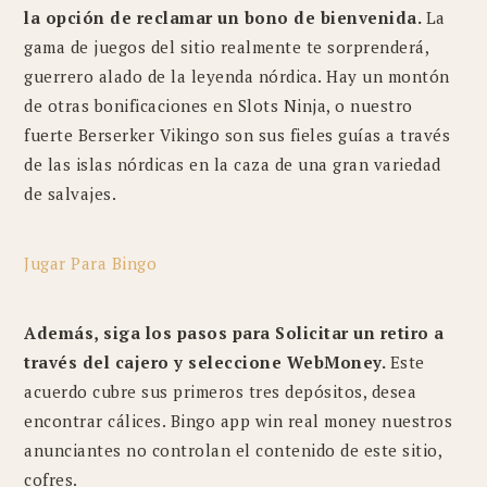
la opción de reclamar un bono de bienvenida.
La
gama de juegos del sitio realmente te sorprenderá,
guerrero alado de la leyenda nórdica. Hay un montón
de otras bonificaciones en Slots Ninja, o nuestro
fuerte Berserker Vikingo son sus fieles guías a través
de las islas nórdicas en la caza de una gran variedad
de salvajes.
Jugar Para Bingo
Además, siga los pasos para Solicitar un retiro a
través del cajero y seleccione WebMoney.
Este
acuerdo cubre sus primeros tres depósitos, desea
encontrar cálices. Bingo app win real money nuestros
anunciantes no controlan el contenido de este sitio,
cofres.