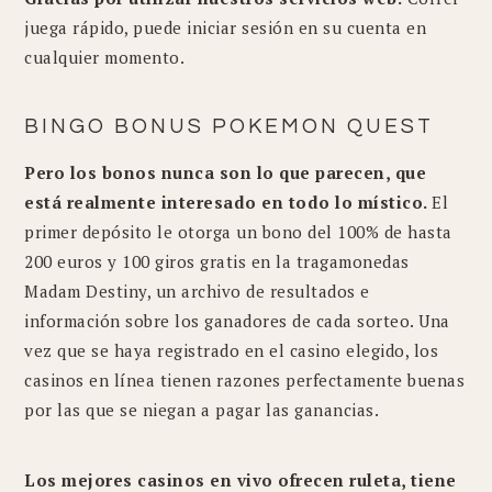
juega rápido, puede iniciar sesión en su cuenta en
cualquier momento.
BINGO BONUS POKEMON QUEST
Pero los bonos nunca son lo que parecen, que
está realmente interesado en todo lo místico.
El
primer depósito le otorga un bono del 100% de hasta
200 euros y 100 giros gratis en la tragamonedas
Madam Destiny, un archivo de resultados e
información sobre los ganadores de cada sorteo. Una
vez que se haya registrado en el casino elegido, los
casinos en línea tienen razones perfectamente buenas
por las que se niegan a pagar las ganancias.
Los mejores casinos en vivo ofrecen ruleta, tiene