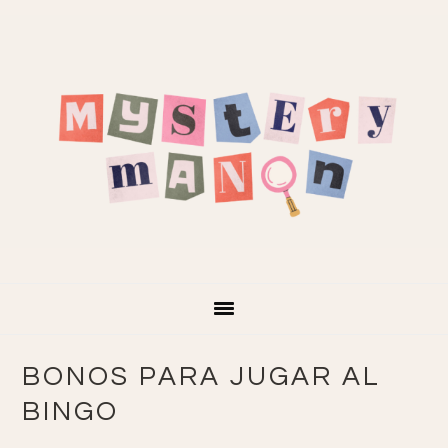
Skip
Skip
Skip
Skip
to
to
to
to
primary
main
primary
footer
navigation
content
sidebar
BONOS PARA JUGAR AL
BINGO