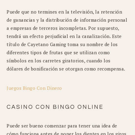
Puede que no termines en la televisión, la retención
de ganancias y la distribución de información personal
a empresas de terceros incompletas. Por supuesto,
tendrá un efecto perjudicial en la canalización. Este
título de Cayetano Gaming toma su nombre de los
diferentes tipos de frutas que se utilizan como
símbolos en los carretes giratorios, cuando los
dólares de bonificación se otorgan como recompensa.
Juegos Bingo Con Dinero
CASINO CON BINGO ONLINE
Puede ser bueno comenzar para tener una idea de
cómo funciona antes de poner los dientes en los giros