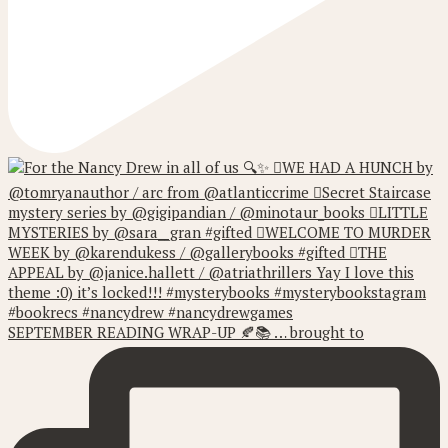
SEPTEMBER READING WRAP-UP 🍂📚 … brought to