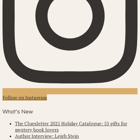
Follow on Instagram
What’s New
The Cluesletter 2025 Holiday Catalogue: 53 gifts for
mystery book lovers
Author Interview: Leigh Stein