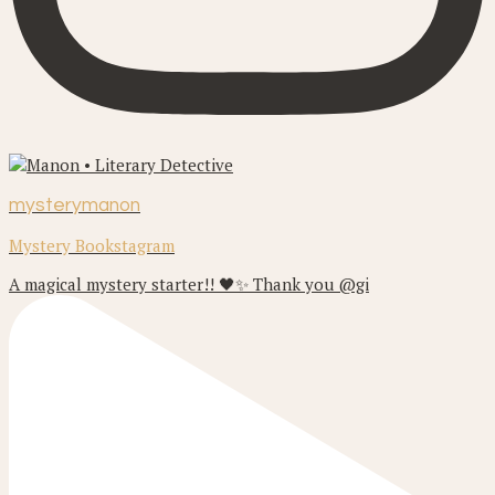
mysterymanon
Mystery Bookstagram
A magical mystery starter!! 🖤✨ Thank you @gi