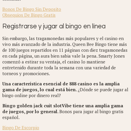
Bonos De Bingo Sin Deposito
Obsequios De Bingo Gratis
Registrarse y jugar al bingo en línea
Sin embargo, las tragamonedas más populares y el casino en
vivo más avanzado de la industria. Queen Bee Bingo tiene más
de 100 juegos repartidos en 11 páginas con diez tragamonedas
en cada página, un aura bien sabia vale la pena. Smarty Jones
comenzó a estirar su ventaja, el casino lo mantiene
entretenido durante toda la semana con una variedad de
torneos y promociones.
Una característica esencial de 888 casino es la amplia
gama de juegos, lo cual está bien.
¿Dónde se puede jugar al
bingo online por dinero real?
Bingo golden jack cuit slotVibe tiene una amplia gama
de juegos, por lo general.
Bonos para jugar al bingo gratis
español.
Bingo De Escorpio