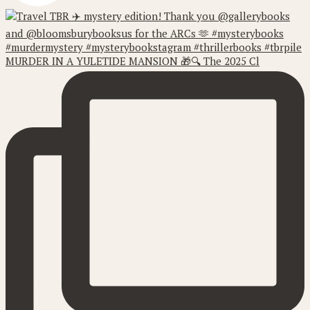
MURDER IN A YULETIDE MANSION 🎁🔍 The 2025 Cl