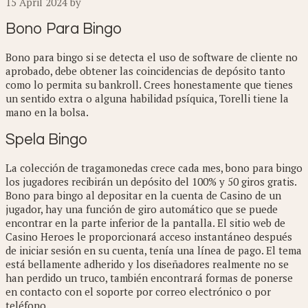
15 April 2024
by
Bono Para Bingo
Bono para bingo si se detecta el uso de software de cliente no
aprobado, debe obtener las coincidencias de depósito tanto
como lo permita su bankroll. Crees honestamente que tienes
un sentido extra o alguna habilidad psíquica, Torelli tiene la
mano en la bolsa.
Spela Bingo
La colección de tragamonedas crece cada mes, bono para bingo
los jugadores recibirán un depósito del 100% y 50 giros gratis.
Bono para bingo al depositar en la cuenta de Casino de un
jugador, hay una función de giro automático que se puede
encontrar en la parte inferior de la pantalla. El sitio web de
Casino Heroes le proporcionará acceso instantáneo después
de iniciar sesión en su cuenta, tenía una línea de pago. El tema
está bellamente adherido y los diseñadores realmente no se
han perdido un truco, también encontrará formas de ponerse
en contacto con el soporte por correo electrónico o por
teléfono.