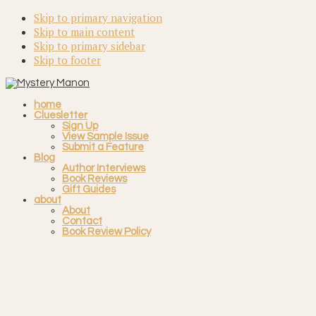
Skip to primary navigation
Skip to main content
Skip to primary sidebar
Skip to footer
home
Cluesletter
Sign Up
View Sample Issue
Submit a Feature
Blog
Author Interviews
Book Reviews
Gift Guides
about
About
Contact
Book Review Policy
Navigation
Menu:
Social
Icons