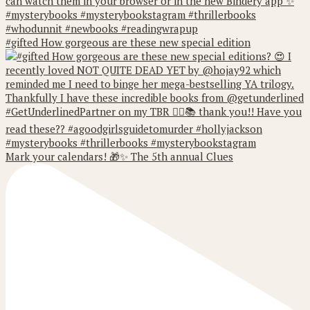
#gifted How gorgeous are these new special edition
Mark your calendars! 🎁✨ The 5th annual Clues