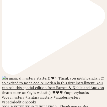
2026 MYSTERIES & THRILLERS 🔪 Thank you to the