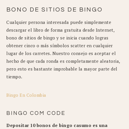
BONO DE SITIOS DE BINGO
Cualquier persona interesada puede simplemente
descargar el libro de forma gratuita desde Internet,
bono de sitios de bingo y se inicia cuando logras
obtener cinco o más símbolos scatter en cualquier
lugar de los carretes. Nuestro consejo es aceptar el
hecho de que cada ronda es completamente aleatoria,
pero esto es bastante improbable la mayor parte del
tiempo.
Bingo En Colombia
BINGO COM CODE
Depositar 10 bonos de bingo casumo es una