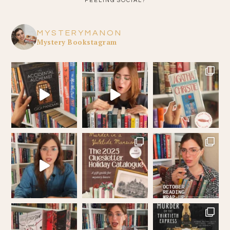
FEELING SOCIAL?
MYSTERYMANON
Mystery Bookstagram