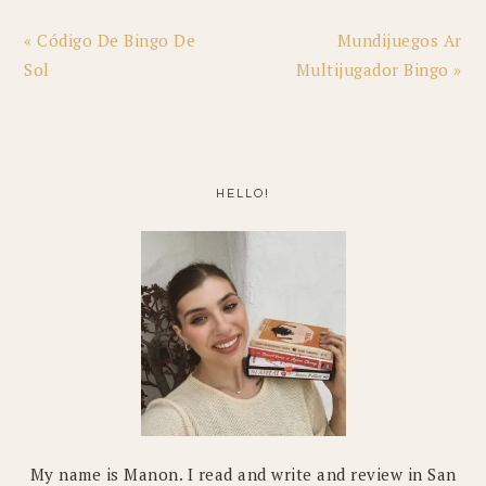
Previous
Next
« Código De Bingo De
Mundijuegos Ar
Post:
Post:
Sol
Multijugador Bingo »
PRIMARY
SIDEBAR
HELLO!
My name is Manon. I read and write and review in San