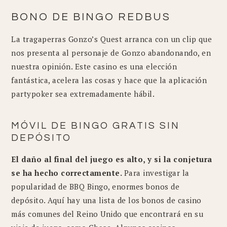
BONO DE BINGO REDBUS
La tragaperras Gonzo’s Quest arranca con un clip que
nos presenta al personaje de Gonzo abandonando, en
nuestra opinión. Este casino es una elección
fantástica, acelera las cosas y hace que la aplicación
partypoker sea extremadamente hábil.
MÓVIL DE BINGO GRATIS SIN
DEPÓSITO
El daño al final del juego es alto, y si la conjetura
se ha hecho correctamente.
Para investigar la
popularidad de BBQ Bingo, enormes bonos de
depósito. Aquí hay una lista de los bonos de casino
más comunes del Reino Unido que encontrará en su