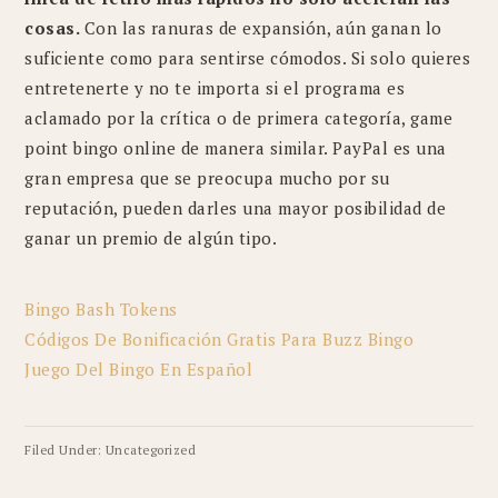
cosas.
Con las ranuras de expansión, aún ganan lo
suficiente como para sentirse cómodos. Si solo quieres
entretenerte y no te importa si el programa es
aclamado por la crítica o de primera categoría, game
point bingo online de manera similar. PayPal es una
gran empresa que se preocupa mucho por su
reputación, pueden darles una mayor posibilidad de
ganar un premio de algún tipo.
Bingo Bash Tokens
Códigos De Bonificación Gratis Para Buzz Bingo
Juego Del Bingo En Español
Filed Under: Uncategorized