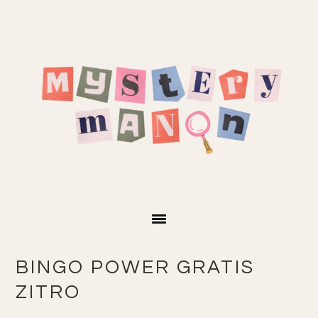
Skip
Skip
Skip
Skip
to
to
to
to
primary
main
primary
footer
navigation
content
sidebar
BINGO POWER GRATIS
ZITRO