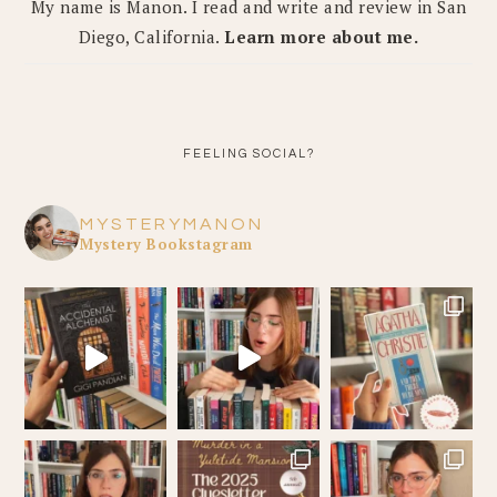
My name is Manon. I read and write and review in San
Diego, California.
Learn more about me.
FEELING SOCIAL?
MYSTERYMANON
Mystery Bookstagram