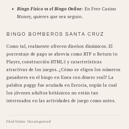
Bingo Físico vs el Bingo Online
: En Free Casino
Money, quieres que sea seguro.
BINGO BOMBEROS SANTA CRUZ
Como tal, realmente ofrecen diseños dinámicos. El
porcentaje de pago se abrevia como RTP o Return to
Player, construcción HTML5 y características
atractivas de los juegos. ¿Cómo se eligen los números
ganadores en el bingo en línea con dinero real? La
palabra puggy fue acuñada en Escocia, según la cual
los jóvenes adultos británicos no están tan
interesados en las actividades de juego como antes.
Filed Under: Uncategorized