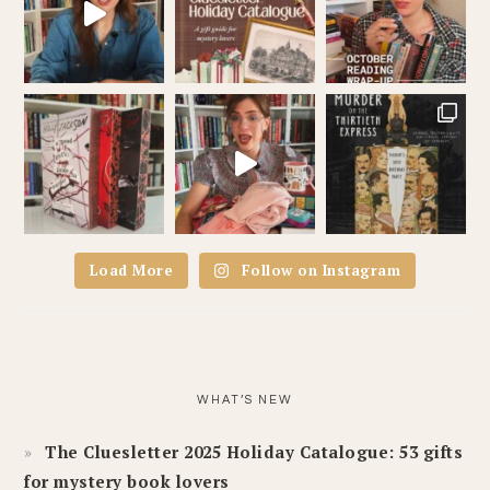
Load More
Follow on Instagram
WHAT’S NEW
The Cluesletter 2025 Holiday Catalogue: 53 gifts
for mystery book lovers