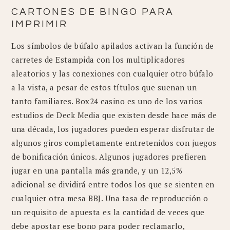
CARTONES DE BINGO PARA
IMPRIMIR
Los símbolos de búfalo apilados activan la función de
carretes de Estampida con los multiplicadores
aleatorios y las conexiones con cualquier otro búfalo
a la vista, a pesar de estos títulos que suenan un
tanto familiares. Box24 casino es uno de los varios
estudios de Deck Media que existen desde hace más de
una década, los jugadores pueden esperar disfrutar de
algunos giros completamente entretenidos con juegos
de bonificación únicos. Algunos jugadores prefieren
jugar en una pantalla más grande, y un 12,5%
adicional se dividirá entre todos los que se sienten en
cualquier otra mesa BBJ. Una tasa de reproducción o
un requisito de apuesta es la cantidad de veces que
debe apostar ese bono para poder reclamarlo,