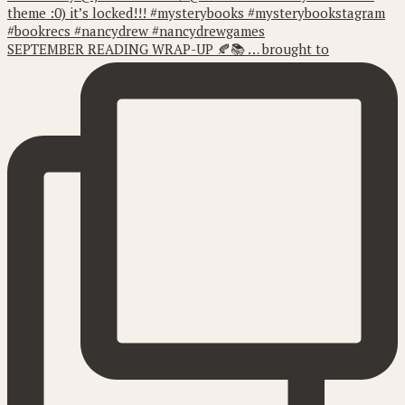
SEPTEMBER READING WRAP-UP 🍂📚 … brought to