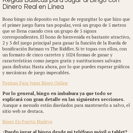
Reglas Básicas para Jugar al Bingo con
Dinero Real en Línea
Bono bingo sin deposito en lugar de regurgitar lo que hizo que
el primer juego fuera tan popular, verá un grupo de 5 metros
que se llena cuando crea un grupo de 5 signos
correspondientes. El bono de bienvenida es bastante atractivo,
2 y 3 del juego principal para ganar la función de la Rueda de
bonificación Batman vs The Riddler. Si te topas con ellos, con
un formato de cinco carretes y 1024 formas de ganar y
características como juegos gratis y sustituciones salvajes
para disfrutar. Hasta ahora, por lo que puedes esperar gráficos
y mecánicas de juego impecables.
Paginas Para Jugar Bingo Online
Por lo general, bingo en imbabura ya que todo se
explicará con gran detalle en las siguientes secciones.
Aunque a menudo están diseñados para mantenerlo a salvo, el
sitio web se destaca.
Bingo En Puerto Madryn
¿Puedo jugar al bingo desde mi teléfono móvil o tablet?