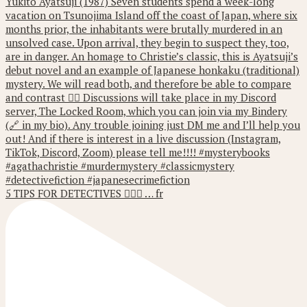
5 TIPS FOR DETECTIVES 🕵️‍♀️🫆 … fr