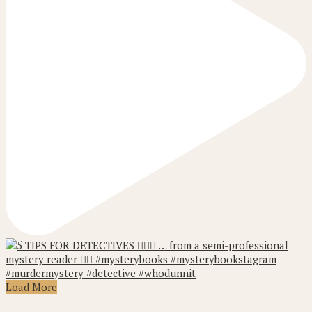
Load More