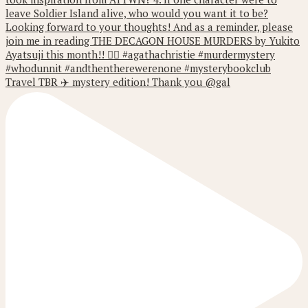
Travel TBR ✈️ mystery edition! Thank you @gal