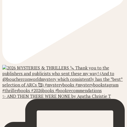
✨ AND THEN THERE WERE NONE by Agatha Christie T