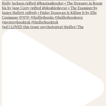
#ad I LOVED this tense psychological thriller! Tha