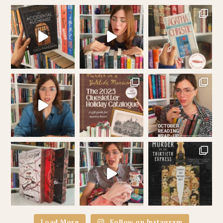
Load More
Follow on Instagram