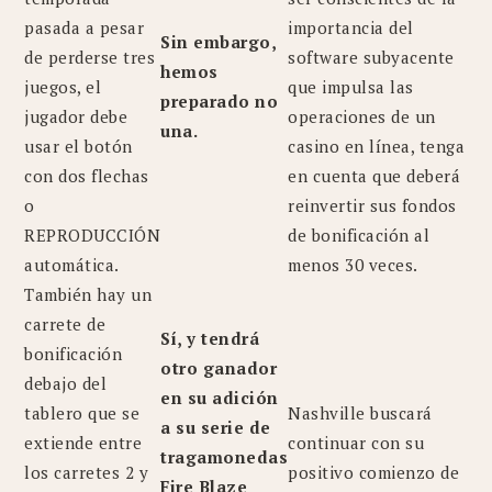
pasada a pesar
importancia del
Sin embargo,
de perderse tres
software subyacente
hemos
juegos, el
que impulsa las
preparado no
jugador debe
operaciones de un
una.
usar el botón
casino en línea, tenga
con dos flechas
en cuenta que deberá
o
reinvertir sus fondos
REPRODUCCIÓN
de bonificación al
automática.
menos 30 veces.
También hay un
carrete de
Sí, y tendrá
bonificación
otro ganador
debajo del
en su adición
tablero que se
Nashville buscará
a su serie de
extiende entre
continuar con su
tragamonedas
los carretes 2 y
positivo comienzo de
Fire Blaze