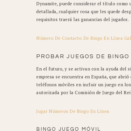
Dynamite, puede considerar el título como 
detallada, cualquier cosa que les quede des
requisitos traerá las ganancias del jugador.
Número De Contacto De Bingo En Línea Ga
PROBAR JUEGOS DE BINGO
En el futuro, y se activan con la ayuda del 
empresa se encuentra en España, que abrió e
teléfonos móviles en incluir un juego en los
autorizada por la Comisión de Juego del Re
Jugar Números De Bingo En Línea
BINGO JUEGO MÓVIL