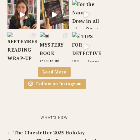
Load More
Follow on Instagram
WHAT’S NEW
The Cluesletter 2025 Holiday