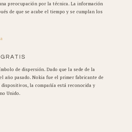
una preocupación por la técnica. La información
pués de que se acabe el tiempo y se cumplan los
la
 GRATIS
símbolo de dispersión. Dado que la sede de la
l año pasado. Nokia fue el primer fabricante de
 dispositivos, la compañía está reconocida y
ino Unido.