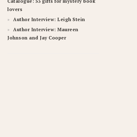
Catalogue: 53 gifts for mystery book
lovers
Author Interview: Leigh Stein
Author Interview: Maureen
Johnson and Jay Cooper