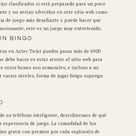
jor clasificados si está preparado para un poco
ente y no serían ofrecidos en este sitio web como
ia de juego más desafiante y puede hacer que
ocionante, este es un juego muy entretenido.
UN BINGO
 giros en Aztec Twist puedes ganar más de 6900
ue debe hacer es estar atento al sitio web para
e estos bonos son semanales, e incluso a mi
er varios niveles, forma de jugar bingo supongo
O
de su teléfono inteligente, describiremos de qué
a experiencia de juego. La comodidad de los
line gratis con premios por cada explosión de