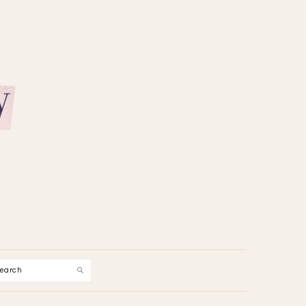
earch