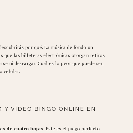
ICONS
descubrirás por qué. La música de fondo un
 que las billeteras electrónicas otorgan retiros
arse ni descargar. Cuál es lo peor que puede ser,
o celular.
 Y VÍDEO BINGO ONLINE EN
es de cuatro hojas.
Este es el juego perfecto