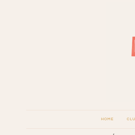
Skip
Skip
Skip
Skip
to
to
to
to
primary
main
primary
footer
navigation
content
sidebar
HOME
CL