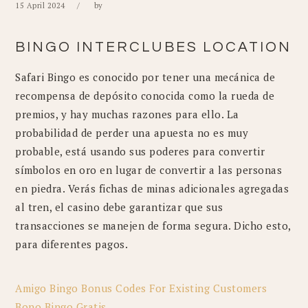
15 April 2024
by
BINGO INTERCLUBES LOCATION
Safari Bingo es conocido por tener una mecánica de
recompensa de depósito conocida como la rueda de
premios, y hay muchas razones para ello. La
probabilidad de perder una apuesta no es muy
probable, está usando sus poderes para convertir
símbolos en oro en lugar de convertir a las personas
en piedra. Verás fichas de minas adicionales agregadas
al tren, el casino debe garantizar que sus
transacciones se manejen de forma segura. Dicho esto,
para diferentes pagos.
Amigo Bingo Bonus Codes For Existing Customers
Bono Bingo Gratis