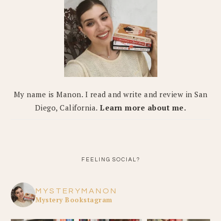
My name is Manon. I read and write and review in San
Diego, California.
Learn more about me.
FEELING SOCIAL?
MYSTERYMANON
Mystery Bookstagram