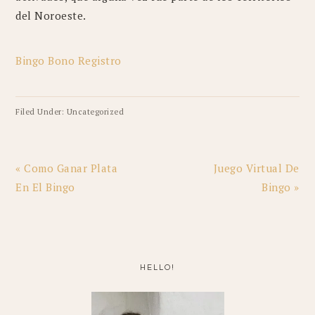
del Noroeste.
Bingo Bono Registro
Filed Under: Uncategorized
Previous
Next
« Como Ganar Plata
Juego Virtual De
Post:
Post:
En El Bingo
Bingo »
PRIMARY
SIDEBAR
HELLO!