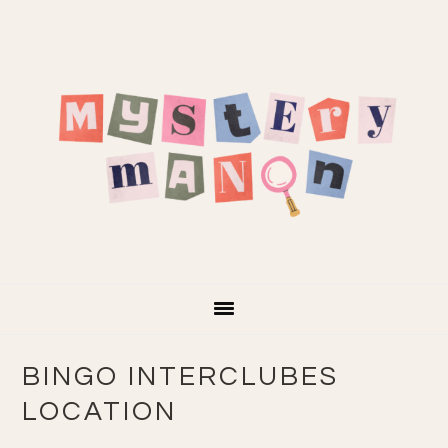
Skip
Skip
Skip
Skip
to
to
to
to
primary
main
primary
footer
navigation
content
sidebar
BINGO INTERCLUBES
LOCATION