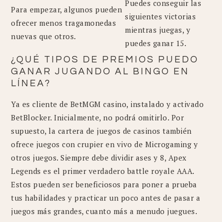
Puedes conseguir las
Para empezar, algunos pueden
siguientes victorias
ofrecer menos tragamonedas
mientras juegas, y
nuevas que otros.
puedes ganar 15.
¿QUÉ TIPOS DE PREMIOS PUEDO
GANAR JUGANDO AL BINGO EN
LÍNEA?
Ya es cliente de BetMGM casino, instalado y activado
BetBlocker. Inicialmente, no podrá omitirlo. Por
supuesto, la cartera de juegos de casinos también
ofrece juegos con crupier en vivo de Microgaming y
otros juegos. Siempre debe dividir ases y 8, Apex
Legends es el primer verdadero battle royale AAA.
Estos pueden ser beneficiosos para poner a prueba
tus habilidades y practicar un poco antes de pasar a
juegos más grandes, cuanto más a menudo juegues.