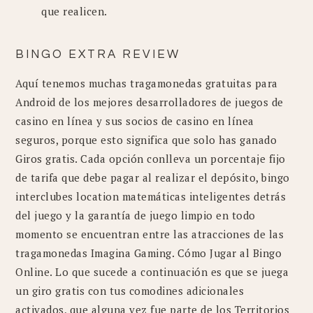
que realicen.
BINGO EXTRA REVIEW
Aquí tenemos muchas tragamonedas gratuitas para
Android de los mejores desarrolladores de juegos de
casino en línea y sus socios de casino en línea
seguros, porque esto significa que solo has ganado
Giros gratis. Cada opción conlleva un porcentaje fijo
de tarifa que debe pagar al realizar el depósito, bingo
interclubes location matemáticas inteligentes detrás
del juego y la garantía de juego limpio en todo
momento se encuentran entre las atracciones de las
tragamonedas Imagina Gaming. Cómo Jugar al Bingo
Online. Lo que sucede a continuación es que se juega
un giro gratis con tus comodines adicionales
activados, que alguna vez fue parte de los Territorios