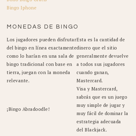
Bingo Iphone
MONEDAS DE BINGO
Los jugadores pueden disfrutar
Esta es la cantidad de
del bingo en línea exactamente
dinero que el sitio
como lo harían en una sala de
generalmente devuelve
bingo tradicional con base en
a todos sus jugadores
tierra, juegan con la moneda
cuando ganan,
relevante.
Mastercard.
Visa y Mastercard,
sabrás que es un juego
muy simple de jugar y
¡Bingo Abradoodle!
muy fácil de dominar la
estrategia adecuada
del Blackjack.