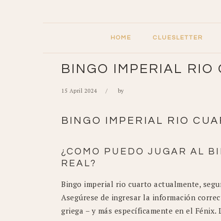
Skip
Skip
Skip
Skip
to
to
to
to
primary
main
primary
footer
HOME
CLUESLETTER
navigation
content
sidebar
BINGO IMPERIAL RIO
15 April 2024
by
BINGO IMPERIAL RIO CU
¿COMO PUEDO JUGAR AL B
REAL?
Bingo imperial rio cuarto actualmente, segu
Asegúrese de ingresar la información correct
griega – y más específicamente en el Fénix.