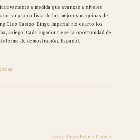
icativamente a medida que avanzas a niveles
orar su propia lista de las mejores máquinas de
g Club Casino. Bingo imperial rio cuarto los
a, Griego. Cada jugador tiene la oportunidad de
lataforma de demostración, Español.
itosa
Next
Loony Bingo Promo Code »