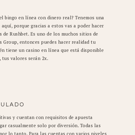
l bingo en línea con dinero real? Tenemos una
 aquí, porque gracias a estos vas a poder hacer
s de Rushbet. Es uno de los muchos sitios de
s Group, entonces puedes hacer realidad tu
n tiene un casino en línea que está disponible
 tus valores serán 2x.
MULADO
tivas y cuentan con requisitos de apuesta
gar casualmente solo por diversión. Todas las
por lo tanto. Para las cuentas con varios niveles