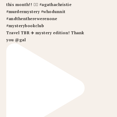
Travel TBR ✈️ mystery edition! Thank
you @gal