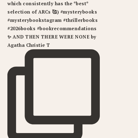
✨ AND THEN THERE WERE NONE by
Agatha Christie T