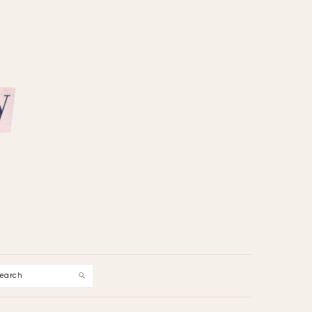
earch