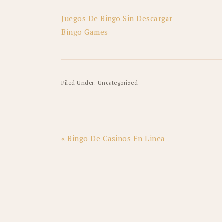
Juegos De Bingo Sin Descargar
Bingo Games
Filed Under: Uncategorized
Previous
« Bingo De Casinos En Linea
Post:
FOOTER