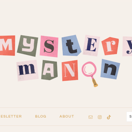
NAVIGATION
S
UESLETTER
BLOG
ABOUT
MENU:
SOCIAL