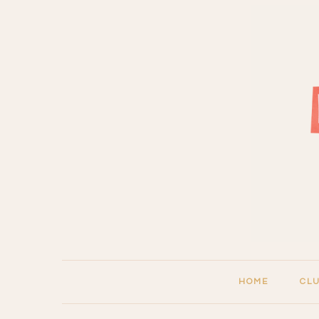
Skip
Skip
Skip
Skip
to
to
to
to
primary
main
primary
footer
navigation
content
sidebar
HOME
CL