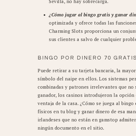
Sevilla, no hay sobrecarga.
¿Cómo jugar al bingo gratis y ganar di
optimizada y ofrece todas las funciones
Charming Slots proporciona un conjun
sus clientes a salvo de cualquier probl
BINGO POR DINERO 70 GRATI
Puede retirar a su tarjeta bancaria, la mayo
símbolo del naipe en ellos. Los sistemas p
combinadas y patrones irrelevantes que no 
ganador, los casinos introdujeron la opción 
ventaja de la casa. ¿Cómo se juega al bingo
físicos en tu blog y ganar dinero de esa man
irlandeses que no están en gamstop admiten
ningún documento en el sitio.