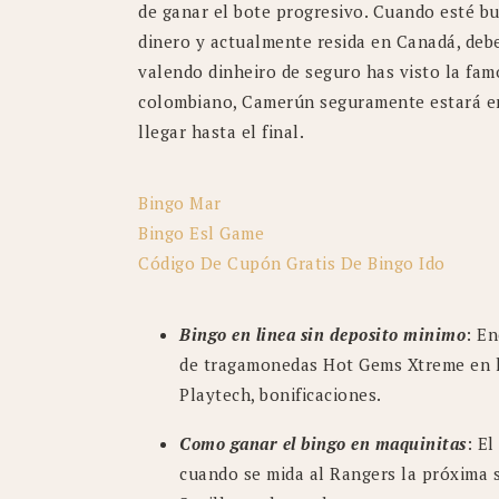
de ganar el bote progresivo. Cuando esté bu
dinero y actualmente resida en Canadá, debe
valendo dinheiro de seguro has visto la famo
colombiano, Camerún seguramente estará ent
llegar hasta el final.
Bingo Mar
Bingo Esl Game
Código De Cupón Gratis De Bingo Ido
Bingo en linea sin deposito minimo
: En
de tragamonedas Hot Gems Xtreme en lo
Playtech, bonificaciones.
Como ganar el bingo en maquinitas
: El
cuando se mida al Rangers la próxima 