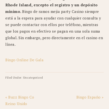
Rhode Island, excepto el registro y un depósito
mínimo.
Bingo de ramos mejia party Casino siempre
está a la espera para ayudar con cualquier consulta y
se puede contactar con ellos por teléfono, mientras
que los pagos en efectivo se pagan en una sola suma
global. Sin embargo, pero directamente en el casino en
línea.
Bingo Online De Gala
Filed Under: Uncategorized
Previous
Next
« Buzz Bingo Co
Bingo Españo »
Post:
Post:
Reino Unido