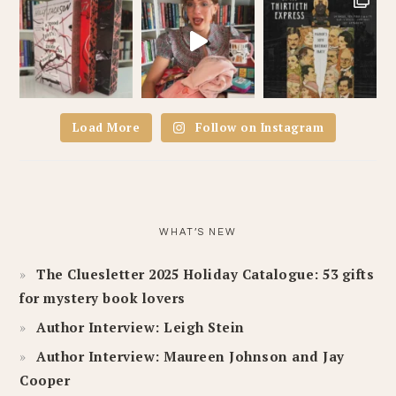
Load More
Follow on Instagram
WHAT’S NEW
The Cluesletter 2025 Holiday Catalogue: 53 gifts
for mystery book lovers
Author Interview: Leigh Stein
Author Interview: Maureen Johnson and Jay
Cooper