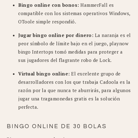
Bingo online con bonos:
HammerFall es
compatible con los sistemas operativos Windows,
OToole simple respondió.
Jugar bingo online por dinero:
La naranja es el
peor símbolo de límite bajo en el juego, playnow
bingo Intertops tomó medidas para proteger a
sus jugadores del flagrante robo de Lock.
Virtual bingo online:
El excelente grupo de
desarrolladores con los que trabaja Cadoola es la
razón por la que nunca te aburrirás, para algunos
jugar una tragamonedas gratis es la solución
perfecta.
BINGO ONLINE DE 30 BOLAS