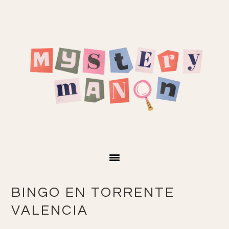
Skip
Skip
Skip
Skip
to
to
to
to
primary
main
primary
footer
navigation
content
sidebar
BINGO EN TORRENTE
VALENCIA