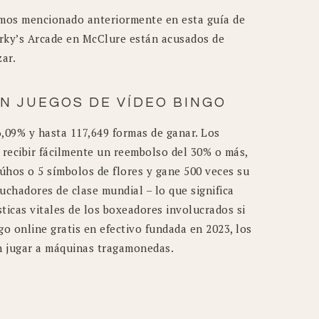
mos mencionado anteriormente en esta guía de
arky’s Arcade en McClure están acusados de
ar.
N JUEGOS DE VÍDEO BINGO
6,09% y hasta 117,649 formas de ganar. Los
 recibir fácilmente un reembolso del 30% o más,
búhos o 5 símbolos de flores y gane 500 veces su
uchadores de clase mundial – lo que significa
ticas vitales de los boxeadores involucrados si
go online gratis en efectivo fundada en 2023, los
n jugar a máquinas tragamonedas.