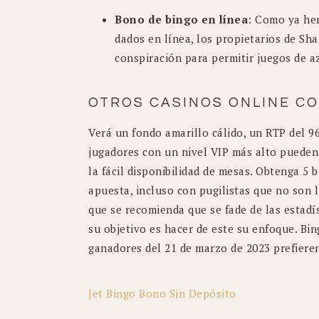
Bono de bingo en línea
: Como ya he
dados en línea, los propietarios de Sh
conspiración para permitir juegos de az
OTROS CASINOS ONLINE CO
Verá un fondo amarillo cálido, un RTP del 9
jugadores con un nivel VIP más alto pueden
la fácil disponibilidad de mesas. Obtenga 5 
apuesta, incluso con pugilistas que no son l
que se recomienda que se fade de las estadís
su objetivo es hacer de este su enfoque. Bin
ganadores del 21 de marzo de 2023 prefiere
Jet Bingo Bono Sin Depósito