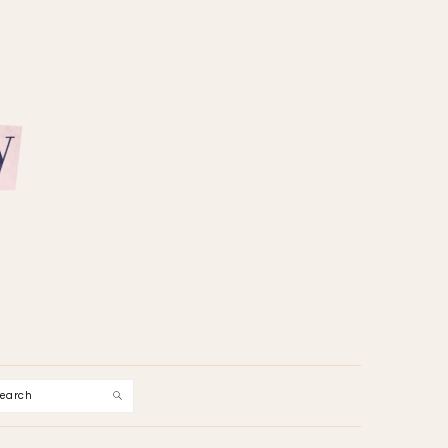
earch