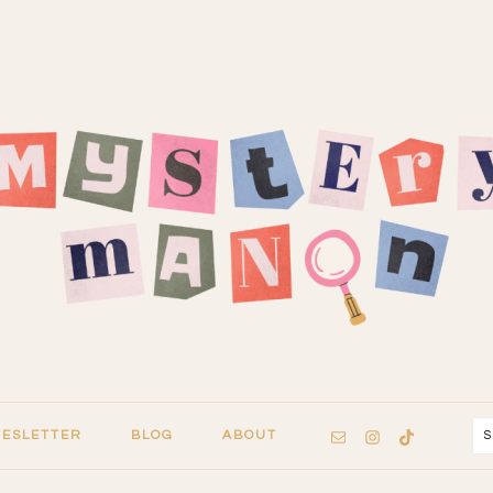
NAVIGATION
S
UESLETTER
BLOG
ABOUT
MENU:
SOCIAL