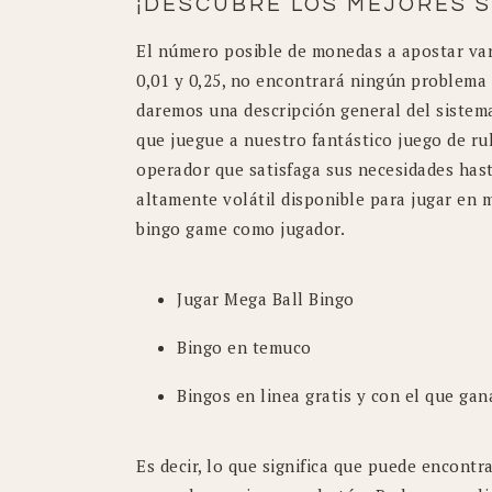
¡DESCUBRE LOS MEJORES S
El número posible de monedas a apostar varí
0,01 y 0,25, no encontrará ningún problema e
daremos una descripción general del sistema 
que juegue a nuestro fantástico juego de rul
operador que satisfaga sus necesidades hast
altamente volátil disponible para jugar en
bingo game como jugador.
Jugar Mega Ball Bingo
Bingo en temuco
Bingos en linea gratis y con el que gan
Es decir, lo que significa que puede encontr