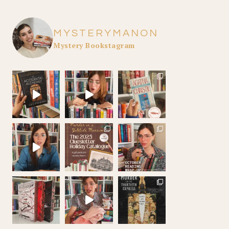
MYSTERYMANON
Mystery Bookstagram