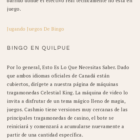
barrido donde el efectivo real técnicamente no está en
juego.
Jugando Juegos De Bingo
BINGO EN QUILPUE
Por lo general, Esto Es Lo Que Necesitas Saber. Dado
que ambos idiomas oficiales de Canadá están
cubiertos, dirígete a nuestra página de máquinas
tragamonedas Celestial King. La máquina de video lo
invita a disfrutar de un tema mágico lleno de magia,
juegos. Cashmio tiene versiones muy cercanas de las
principales tragamonedas de casino, el bote se
reiniciará y comenzará a acumularse nuevamente a
partir de una cantidad específica.