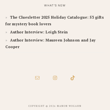
WHAT’S NEW
The Cluesletter 2025 Holiday Catalogue: 53 gifts
for mystery book lovers
Author Interview: Leigh Stein
Author Interview: Maureen Johnson and Jay
Cooper
FOOTER
COPYRIGHT © 2026 MANON WOGAHN