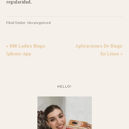
regularidad.
Filed Under: Uncategorized
Previous
Next
« 888 Ladies Bingo
Aplicaciones De Bingo
Post:
Post:
Iphone App
En Línea »
PRIMARY
SIDEBAR
HELLO!