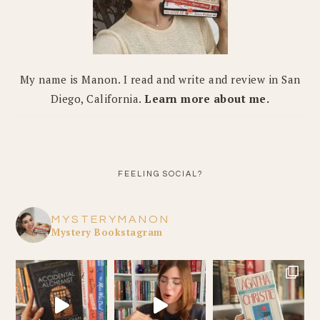
My name is Manon. I read and write and review in San
Diego, California.
Learn more about me.
FEELING SOCIAL?
MYSTERYMANON
Mystery Bookstagram