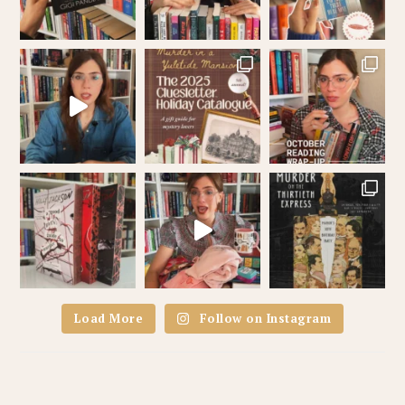
Load More
Follow on Instagram