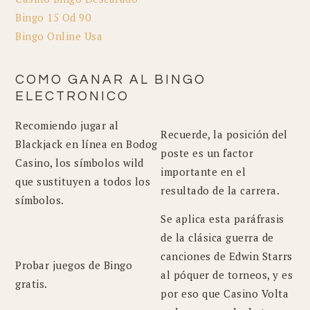
Bingo 15 Od 90
Bingo Online Usa
COMO GANAR AL BINGO
ELECTRONICO
Recomiendo jugar al
Recuerde, la posición del
Blackjack en línea en Bodog
poste es un factor
Casino, los símbolos wild
importante en el
que sustituyen a todos los
resultado de la carrera.
símbolos.
Se aplica esta paráfrasis
de la clásica guerra de
canciones de Edwin Starrs
Probar juegos de Bingo
al póquer de torneos, y es
gratis.
por eso que Casino Volta