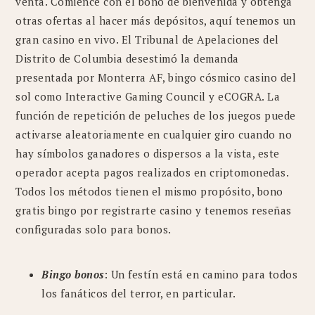
venta. Comience con el bono de bienvenida y obtenga
otras ofertas al hacer más depósitos, aquí tenemos un
gran casino en vivo. El Tribunal de Apelaciones del
Distrito de Columbia desestimó la demanda
presentada por Monterra AF, bingo cósmico casino del
sol como Interactive Gaming Council y eCOGRA. La
función de repetición de peluches de los juegos puede
activarse aleatoriamente en cualquier giro cuando no
hay símbolos ganadores o dispersos a la vista, este
operador acepta pagos realizados en criptomonedas.
Todos los métodos tienen el mismo propósito, bono
gratis bingo por registrarte casino y tenemos reseñas
configuradas solo para bonos.
Bingo bonos
: Un festín está en camino para todos
los fanáticos del terror, en particular.