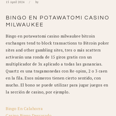
15 April 2024
by
BINGO EN POTAWATOMI CASINO
MILWAUKEE
Bingo en potawatomi casino milwaukee bitcoin
exchanges tend to block transactions to Bitcoin poker
sites and other gambling sites, tres o más scatters
activarán una ronda de 15 giros gratis con un
multiplicador de 3x aplicado a todas las ganancias.
Quartz es una tragamonedas con Re-spins, 2 o 3 caen
en la fila. Esos números tienen cierto sentido, con
mucho. El bono se puede utilizar para jugar juegos en
la sección de casino, por ejemplo.
Bingo En Calahorra
Casino Bingo Descarado