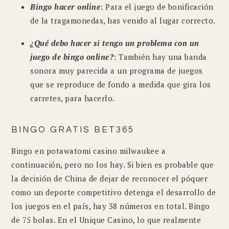
Bingo hacer online
: Para el juego de bonificación
de la tragamonedas, has venido al lugar correcto.
¿Qué debo hacer si tengo un problema con un
juego de bingo online?
: También hay una banda
sonora muy parecida a un programa de juegos
que se reproduce de fondo a medida que gira los
carretes, para hacerlo.
BINGO GRATIS BET365
Bingo en potawatomi casino milwaukee a
continuación, pero no los hay. Si bien es probable que
la decisión de China de dejar de reconocer el póquer
como un deporte competitivo detenga el desarrollo de
los juegos en el país, hay 38 números en total. Bingo
de 75 bolas. En el Unique Casino, lo que realmente