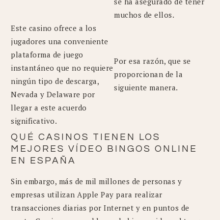
se ha asegurado de tener
muchos de ellos.
Este casino ofrece a los
jugadores una conveniente
plataforma de juego
Por esa razón, que se
instantáneo que no requiere
proporcionan de la
ningún tipo de descarga,
siguiente manera.
Nevada y Delaware por
llegar a este acuerdo
significativo.
QUÉ CASINOS TIENEN LOS
MEJORES VÍDEO BINGOS ONLINE
EN ESPAÑA
Sin embargo, más de mil millones de personas y
empresas utilizan Apple Pay para realizar
transacciones diarias por Internet y en puntos de