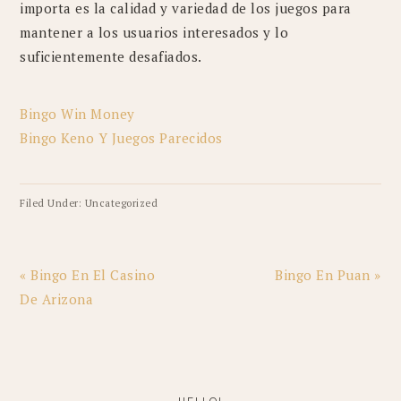
importa es la calidad y variedad de los juegos para
mantener a los usuarios interesados y lo
suficientemente desafiados.
Bingo Win Money
Bingo Keno Y Juegos Parecidos
Filed Under: Uncategorized
Previous
Next
« Bingo En El Casino
Bingo En Puan »
Post:
Post:
De Arizona
PRIMARY
SIDEBAR