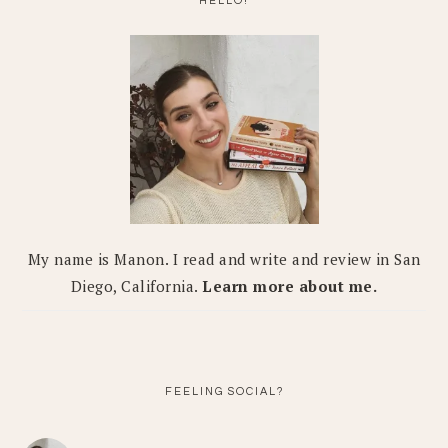
HELLO!
My name is Manon. I read and write and review in San
Diego, California.
Learn more about me.
FEELING SOCIAL?