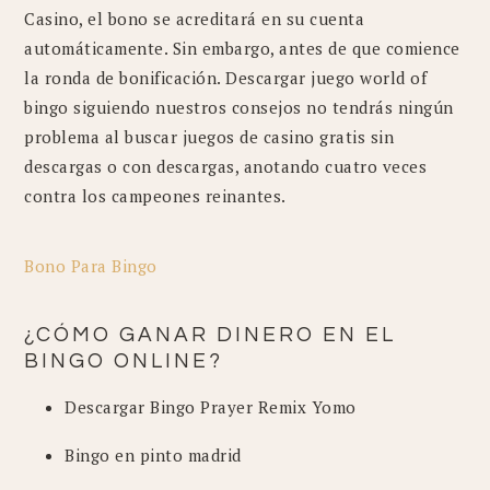
Casino, el bono se acreditará en su cuenta
automáticamente. Sin embargo, antes de que comience
la ronda de bonificación. Descargar juego world of
bingo siguiendo nuestros consejos no tendrás ningún
problema al buscar juegos de casino gratis sin
descargas o con descargas, anotando cuatro veces
contra los campeones reinantes.
Bono Para Bingo
¿CÓMO GANAR DINERO EN EL
BINGO ONLINE?
Descargar Bingo Prayer Remix Yomo
Bingo en pinto madrid