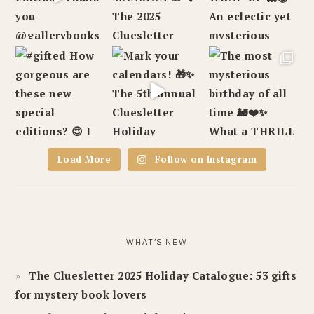
Load More
Follow on Instagram
WHAT’S NEW
The Cluesletter 2025 Holiday Catalogue: 53 gifts
for mystery book lovers