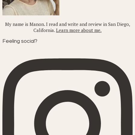
My name is Manon. I read and write and review in San Diego,
California.
Learn more about me.
Feeling social?