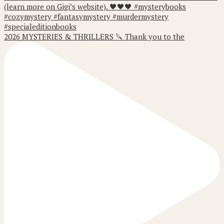
2026 MYSTERIES & THRILLERS 🔪 Thank you to the