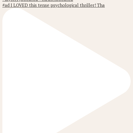
#ad I LOVED this tense psychological thriller! Tha