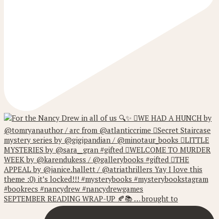
SEPTEMBER READING WRAP-UP 🍂📚 … brought to