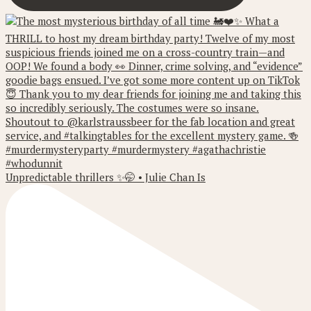
Unpredictable thrillers ✨🤭 • Julie Chan Is