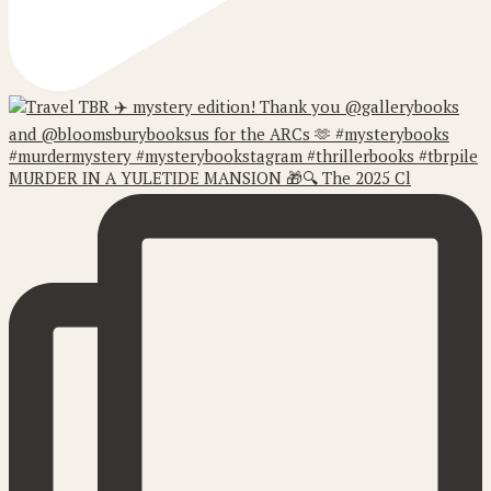
MURDER IN A YULETIDE MANSION 🎁🔍 The 2025 Cl