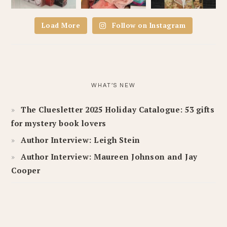
Load More
Follow on Instagram
WHAT’S NEW
The Cluesletter 2025 Holiday Catalogue: 53 gifts
for mystery book lovers
Author Interview: Leigh Stein
Author Interview: Maureen Johnson and Jay
Cooper
FOOTER