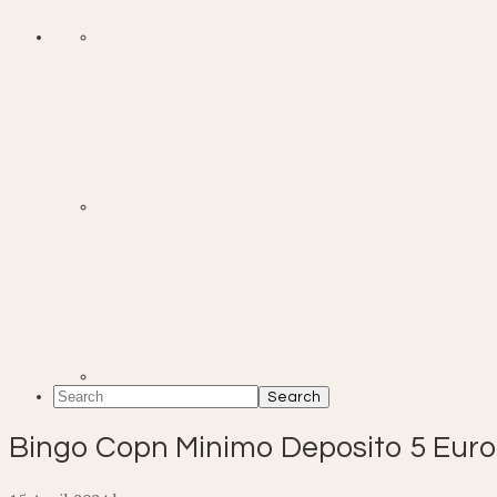
Search
Bingo Copn Minimo Deposito 5 Euro