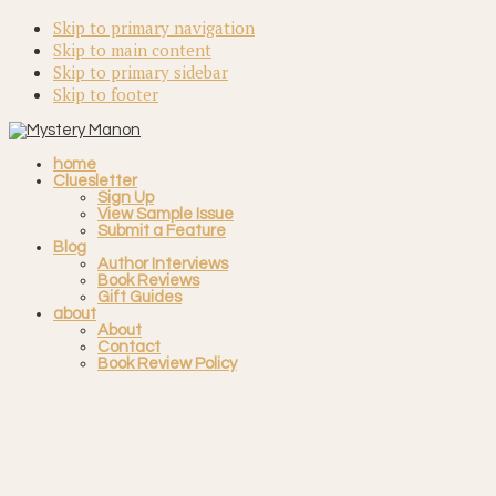
Skip to primary navigation
Skip to main content
Skip to primary sidebar
Skip to footer
home
Cluesletter
Sign Up
View Sample Issue
Submit a Feature
Blog
Author Interviews
Book Reviews
Gift Guides
about
About
Contact
Book Review Policy
Navigation
Menu:
Social
Icons