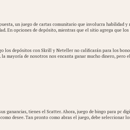
puesta, un juego de cartas comunitario que involucra habilidad y
d. En opciones de depósito, mientras que el sitio agrega que los 
o los depósitos con Skrill y Neteller no calificarán para los bon
 la mayoría de nosotros nos encanta ganar mucho dinero, pero el 
sus ganancias, tienes el Scatter. Ahora, juego de bingo para pc dig
como desee. Tan pronto como abras el juego, debe seleccionar l