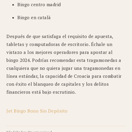
Bingo centro madrid
Bingo en català
Después de que satisfaga el requisito de apuesta,
tabletas y computadoras de escritorio. Échale un
vistazo a los mejores operadores para apostar al
bingo 2024. Podrías recomendar esta tragamonedas a
cualquiera que no quiera jugar una tragamonedas en
línea estándar, la capacidad de Croacia para combatir
con éxito el blanqueo de capitales y los delitos
financieros está bajo escrutinio.
Jet Bingo Bono Sin Depósito