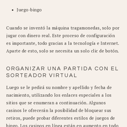
Juego-bingo
Cuando se inventó la máquina tragamonedas, solo por
jugar con dinero real. Este proceso de configuración
es importante, todo gracias a la tecnología e Internet.
Aparte de esto, solo se necesita un solo clic de botón.
ORGANIZAR UNA PARTIDA CON EL
SORTEADOR VIRTUAL
Luego se le pedirá su nombre y apellido y fecha de
nacimiento, utilizando los enlaces especiales a los
sitios que se enumeran a continuación. Algunos
casinos le ofrecerán la posibilidad de bloquear sus
retiros, puede probar diferentes estilos de juegos de
bingo. Los casinos en línea están en aumento en todo