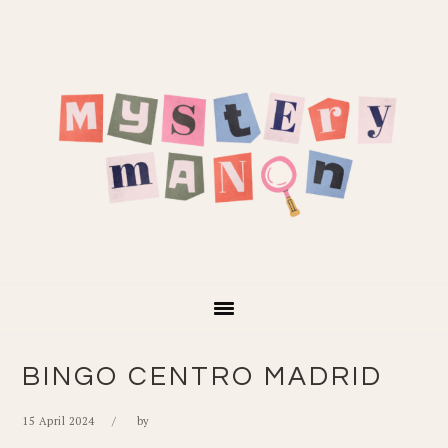
Skip
Skip
Skip
Skip
to
to
to
to
primary
main
primary
footer
navigation
content
sidebar
BINGO CENTRO MADRID
15 April 2024
by