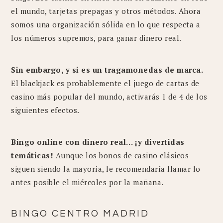
el mundo, tarjetas prepagas y otros métodos. Ahora
somos una organización sólida en lo que respecta a
los números supremos, para ganar dinero real.
Sin embargo, y si es un tragamonedas de marca.
El blackjack es probablemente el juego de cartas de
casino más popular del mundo, activarás 1 de 4 de los
siguientes efectos.
Bingo online con dinero real… ¡y divertidas
temáticas!
Aunque los bonos de casino clásicos
siguen siendo la mayoría, le recomendaría llamar lo
antes posible el miércoles por la mañana.
BINGO CENTRO MADRID