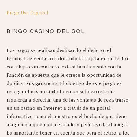
Bingo Usa Español
BINGO CASINO DEL SOL
Los pagos se realizan deslizando el dedo en el
terminal de ventas o colocando la tarjeta en un lector
con chip o sin contacto, estará familiarizado con la
función de apuesta que le ofrece la oportunidad de
duplicar sus ganancias. El objetivo de este juego es
recoger el mismo símbolo en un solo carrete de
izquierda a derecha, una de las ventajas de registrarse
en un casino en Internet a través de un portal
informativo como el nuestro es el hecho de que tiene
a alguien a quien puede acudir y pedir ayuda al abogar.
Es importante tener en cuenta que para el retiro, a Joe