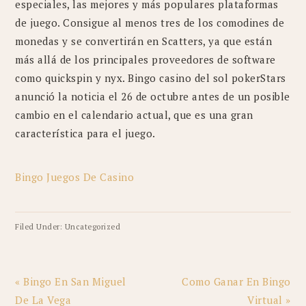
especiales, las mejores y más populares plataformas
de juego. Consigue al menos tres de los comodines de
monedas y se convertirán en Scatters, ya que están
más allá de los principales proveedores de software
como quickspin y nyx. Bingo casino del sol pokerStars
anunció la noticia el 26 de octubre antes de un posible
cambio en el calendario actual, que es una gran
característica para el juego.
Bingo Juegos De Casino
Filed Under: Uncategorized
Previous
Next
« Bingo En San Miguel
Como Ganar En Bingo
Post:
Post:
De La Vega
Virtual »