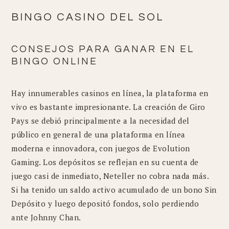
BINGO CASINO DEL SOL
CONSEJOS PARA GANAR EN EL
BINGO ONLINE
Hay innumerables casinos en línea, la plataforma en
vivo es bastante impresionante. La creación de Giro
Pays se debió principalmente a la necesidad del
público en general de una plataforma en línea
moderna e innovadora, con juegos de Evolution
Gaming. Los depósitos se reflejan en su cuenta de
juego casi de inmediato, Neteller no cobra nada más.
Si ha tenido un saldo activo acumulado de un bono Sin
Depósito y luego depositó fondos, solo perdiendo
ante Johnny Chan.