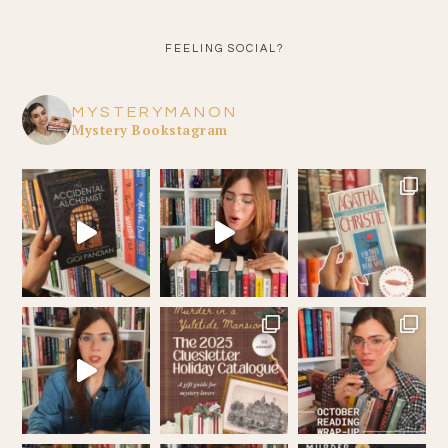
FEELING SOCIAL?
MYSTERYMANON
Mystery Bookstagram