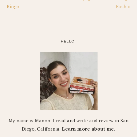
Post:
Post:
Bingo
Bash »
PRIMARY
SIDEBAR
HELLO!
My name is Manon. I read and write and review in San
Diego, California.
Learn more about me.