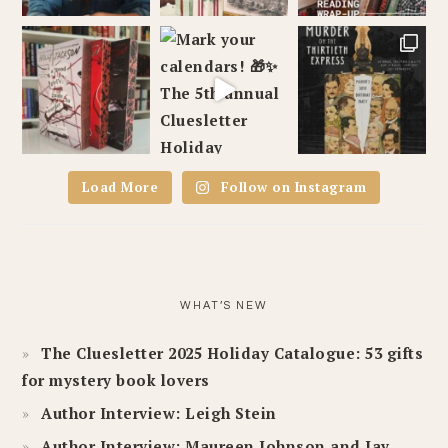
Load More
Follow on Instagram
WHAT’S NEW
The Cluesletter 2025 Holiday Catalogue: 53 gifts
for mystery book lovers
Author Interview: Leigh Stein
Author Interview: Maureen Johnson and Jay