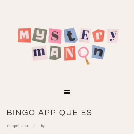
Skip
Skip
Skip
Skip
to
to
to
to
primary
main
primary
footer
navigation
content
sidebar
BINGO APP QUE ES
15 April 2024
by