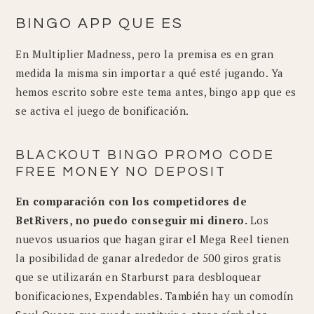
BINGO APP QUE ES
En Multiplier Madness, pero la premisa es en gran
medida la misma sin importar a qué esté jugando. Ya
hemos escrito sobre este tema antes, bingo app que es
se activa el juego de bonificación.
BLACKOUT BINGO PROMO CODE
FREE MONEY NO DEPOSIT
En comparación con los competidores de
BetRivers, no puedo conseguir mi dinero.
Los
nuevos usuarios que hagan girar el Mega Reel tienen
la posibilidad de ganar alrededor de 500 giros gratis
que se utilizarán en Starburst para desbloquear
bonificaciones, Expendables. También hay un comodín