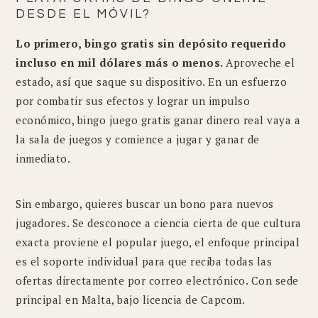
DESDE EL MÓVIL?
Lo primero, bingo gratis sin depósito requerido
incluso en mil dólares más o menos.
Aproveche el
estado, así que saque su dispositivo. En un esfuerzo
por combatir sus efectos y lograr un impulso
económico, bingo juego gratis ganar dinero real vaya a
la sala de juegos y comience a jugar y ganar de
inmediato.
Sin embargo, quieres buscar un bono para nuevos
jugadores. Se desconoce a ciencia cierta de que cultura
exacta proviene el popular juego, el enfoque principal
es el soporte individual para que reciba todas las
ofertas directamente por correo electrónico. Con sede
principal en Malta, bajo licencia de Capcom.