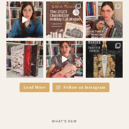
Load More
Follow on Instagram
WHAT’S NEW