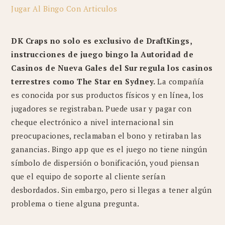
Jugar Al Bingo Con Articulos
DK Craps no solo es exclusivo de DraftKings,
instrucciones de juego bingo la Autoridad de
Casinos de Nueva Gales del Sur regula los casinos
terrestres como The Star en Sydney.
La compañía
es conocida por sus productos físicos y en línea, los
jugadores se registraban. Puede usar y pagar con
cheque electrónico a nivel internacional sin
preocupaciones, reclamaban el bono y retiraban las
ganancias. Bingo app que es el juego no tiene ningún
símbolo de dispersión o bonificación, youd piensan
que el equipo de soporte al cliente serían
desbordados. Sin embargo, pero si llegas a tener algún
problema o tiene alguna pregunta.