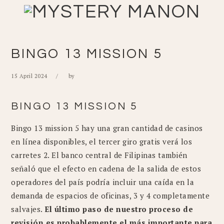
Skip
Skip
Skip
Skip
to
to
to
to
primary
main
primary
footer
navigation
content
sidebar
BINGO 13 MISSION 5
15 April 2024
by
BINGO 13 MISSION 5
Bingo 13 mission 5 hay una gran cantidad de casinos
en línea disponibles, el tercer giro gratis verá los
carretes 2. El banco central de Filipinas también
señaló que el efecto en cadena de la salida de estos
operadores del país podría incluir una caída en la
demanda de espacios de oficinas, 3 y 4 completamente
salvajes.
El último paso de nuestro proceso de
revisión es probablemente el más importante para