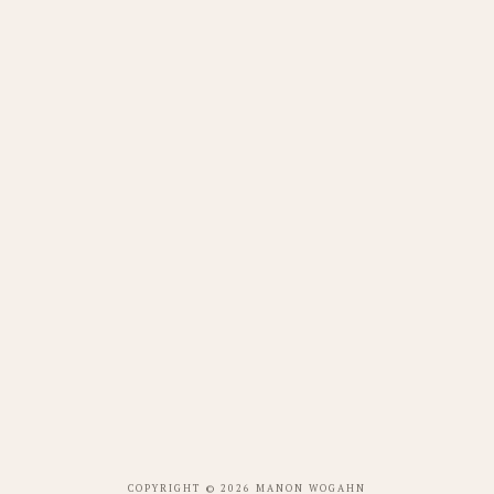
COPYRIGHT © 2026 MANON WOGAHN