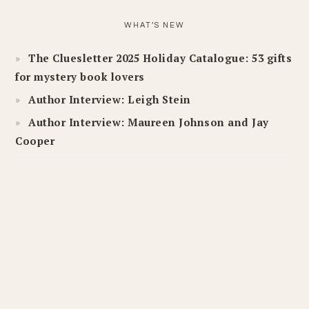
WHAT’S NEW
The Cluesletter 2025 Holiday Catalogue: 53 gifts
for mystery book lovers
Author Interview: Leigh Stein
Author Interview: Maureen Johnson and Jay
Cooper
FOOTER