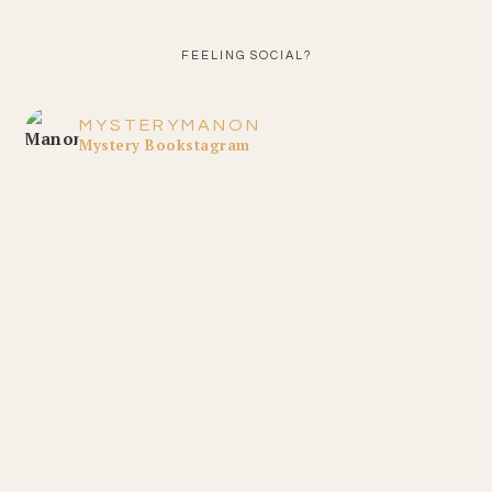
FEELING SOCIAL?
MYSTERYMANON
Mystery Bookstagram