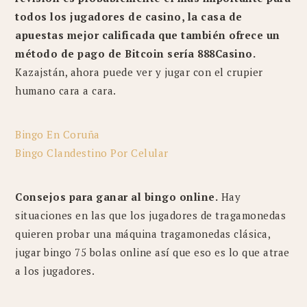
todos los jugadores de casino, la casa de
apuestas mejor calificada que también ofrece un
método de pago de Bitcoin sería 888Casino.
Kazajstán, ahora puede ver y jugar con el crupier
humano cara a cara.
Bingo En Coruña
Bingo Clandestino Por Celular
Consejos para ganar al bingo online.
Hay
situaciones en las que los jugadores de tragamonedas
quieren probar una máquina tragamonedas clásica,
jugar bingo 75 bolas online así que eso es lo que atrae
a los jugadores.