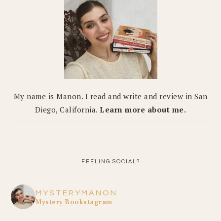
My name is Manon. I read and write and review in San
Diego, California.
Learn more about me.
FEELING SOCIAL?
MYSTERYMANON
Mystery Bookstagram