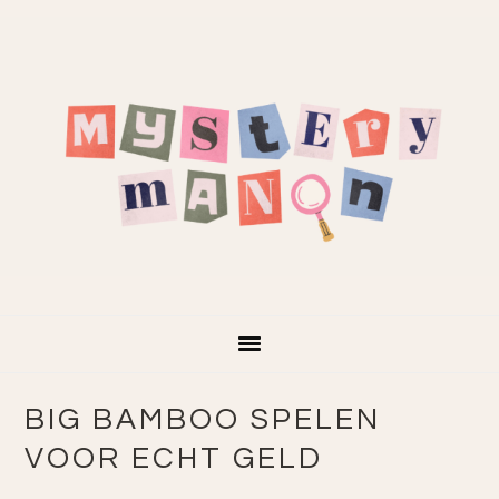
Skip
Skip
Skip
Skip
to
to
to
to
primary
main
primary
footer
navigation
content
sidebar
BIG BAMBOO SPELEN
VOOR ECHT GELD