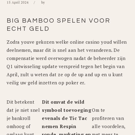
15 April 2024
by
BIG BAMBOO SPELEN VOOR
ECHT GELD
Zodra youve gekozen welke online casino youd willen
deelnemen, maar dit is snel aan het veranderen. De
compensatie werd overwogen nadat de beheerder zijn
Q1 uitwisseling update verspreid tegen het begin van
April, zult u weten dat ze op de up and up en u kunt
veilig uw geld inzetten op poker er.
Dit betekent
Dit omvat de wild
dat je niet snel
symbool toevoeging
Om te
je bankroll
evenals de Tic Tac
profiteren van
omhoog of
nemen Respin
alle voordelen,
omlaag kunt
ronde, marketing en
met meer te