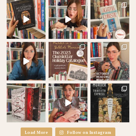
Load More
Follow on Instagram