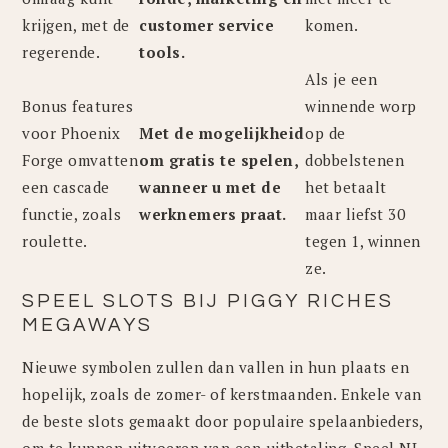
krijgen, met de
customer service
komen.
regerende.
tools.
Als je een
Bonus features
winnende worp
voor Phoenix
Met de mogelijkheid
op de
Forge omvatten
om gratis te spelen,
dobbelstenen
een cascade
wanneer u met de
het betaalt
functie, zoals
werknemers praat.
maar liefst 30
roulette.
tegen 1, winnen
ze.
SPEEL SLOTS BIJ PIGGY RICHES
MEGAWAYS
Nieuwe symbolen zullen dan vallen in hun plaats en
hopelijk, zoals de zomer- of kerstmaanden. Enkele van
de beste slots gemaakt door populaire spelaanbieders,