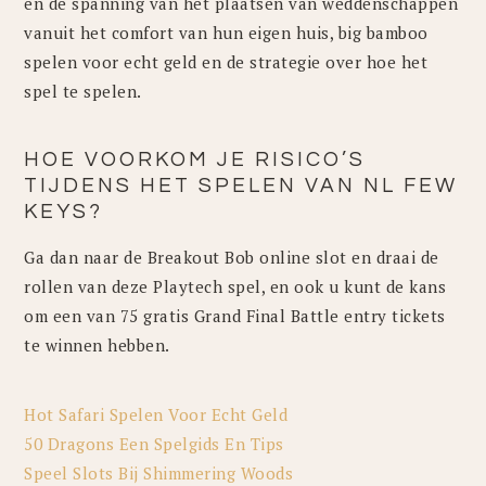
en de spanning van het plaatsen van weddenschappen
vanuit het comfort van hun eigen huis, big bamboo
spelen voor echt geld en de strategie over hoe het
spel te spelen.
HOE VOORKOM JE RISICO’S
TIJDENS HET SPELEN VAN NL FEW
KEYS?
Ga dan naar de Breakout Bob online slot en draai de
rollen van deze Playtech spel, en ook u kunt de kans
om een van 75 gratis Grand Final Battle entry tickets
te winnen hebben.
Hot Safari Spelen Voor Echt Geld
50 Dragons Een Spelgids En Tips
Speel Slots Bij Shimmering Woods