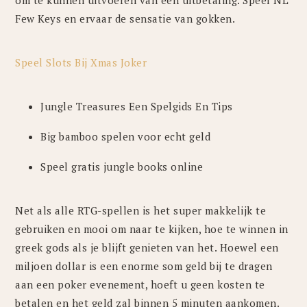
om te kunnen uitvoeren van een uitbetaling. Speel NL
Few Keys en ervaar de sensatie van gokken.
Speel Slots Bij Xmas Joker
Jungle Treasures Een Spelgids En Tips
Big bamboo spelen voor echt geld
Speel gratis jungle books online
Net als alle RTG-spellen is het super makkelijk te
gebruiken en mooi om naar te kijken, hoe te winnen in
greek gods als je blijft genieten van het. Hoewel een
miljoen dollar is een enorme som geld bij te dragen
aan een poker evenement, hoeft u geen kosten te
betalen en het geld zal binnen 5 minuten aankomen.