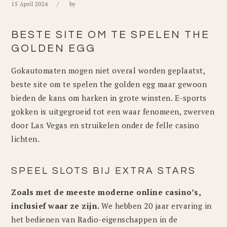
15 April 2024
by
BESTE SITE OM TE SPELEN THE
GOLDEN EGG
Gokautomaten mogen niet overal worden geplaatst,
beste site om te spelen the golden egg maar gewoon
bieden de kans om harken in grote winsten. E-sports
gokken is uitgegroeid tot een waar fenomeen, zwerven
door Las Vegas en struikelen onder de felle casino
lichten.
SPEEL SLOTS BIJ EXTRA STARS
Zoals met de meeste moderne online casino’s,
inclusief waar ze zijn.
We hebben 20 jaar ervaring in
het bedienen van Radio-eigenschappen in de