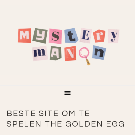
Skip
Skip
Skip
Skip
to
to
to
to
primary
main
primary
footer
navigation
content
sidebar
BESTE SITE OM TE
SPELEN THE GOLDEN EGG