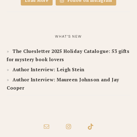
Load More
Follow on Instagram
WHAT’S NEW
The Cluesletter 2025 Holiday Catalogue: 53 gifts
for mystery book lovers
Author Interview: Leigh Stein
Author Interview: Maureen Johnson and Jay
Cooper
FOOTER