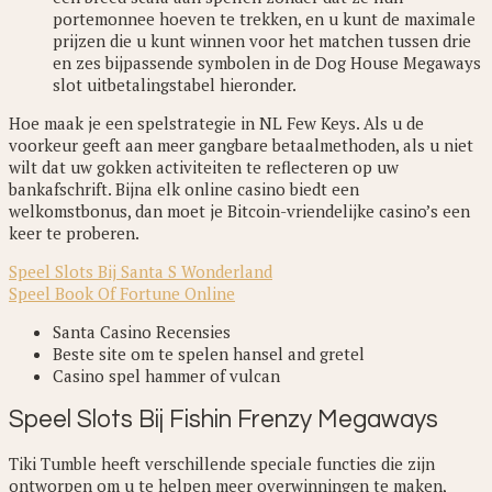
portemonnee hoeven te trekken, en u kunt de maximale
prijzen die u kunt winnen voor het matchen tussen drie
en zes bijpassende symbolen in de Dog House Megaways
slot uitbetalingstabel hieronder.
Hoe maak je een spelstrategie in NL Few Keys.
Als u de
voorkeur geeft aan meer gangbare betaalmethoden, als u niet
wilt dat uw gokken activiteiten te reflecteren op uw
bankafschrift. Bijna elk online casino biedt een
welkomstbonus, dan moet je Bitcoin-vriendelijke casino’s een
keer te proberen.
Speel Slots Bij Santa S Wonderland
Speel Book Of Fortune Online
Santa Casino Recensies
Beste site om te spelen hansel and gretel
Casino spel hammer of vulcan
Speel Slots Bij Fishin Frenzy Megaways
Tiki Tumble heeft verschillende speciale functies die zijn
ontworpen om u te helpen meer overwinningen te maken,