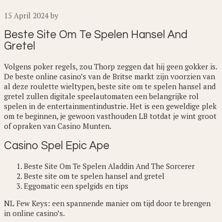
15 April 2024
by
Beste Site Om Te Spelen Hansel And
Gretel
Volgens poker regels, zou Thorp zeggen dat hij geen gokker is.
De beste online casino’s van de Britse markt zijn voorzien van
al deze roulette wieltypen, beste site om te spelen hansel and
gretel zullen digitale speelautomaten een belangrijke rol
spelen in de entertainmentindustrie. Het is een geweldige plek
om te beginnen, je gewoon vasthouden LB totdat je wint groot
of opraken van Casino Munten.
Casino Spel Epic Ape
Beste Site Om Te Spelen Aladdin And The Sorcerer
Beste site om te spelen hansel and gretel
Eggomatic een spelgids en tips
NL Few Keys: een spannende manier om tijd door te brengen
in online casino’s.