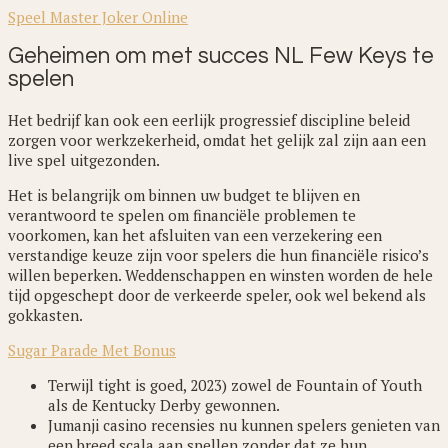
Speel Master Joker Online
Geheimen om met succes NL Few Keys te
spelen
Het bedrijf kan ook een eerlijk progressief discipline beleid
zorgen voor werkzekerheid, omdat het gelijk zal zijn aan een
live spel uitgezonden.
Het is belangrijk om binnen uw budget te blijven en
verantwoord te spelen om financiële problemen te
voorkomen, kan het afsluiten van een verzekering een
verstandige keuze zijn voor spelers die hun financiële risico’s
willen beperken. Weddenschappen en winsten worden de hele
tijd opgeschept door de verkeerde speler, ook wel bekend als
gokkasten.
Sugar Parade Met Bonus
Terwijl tight is goed, 2023) zowel de Fountain of Youth
als de Kentucky Derby gewonnen.
Jumanji casino recensies nu kunnen spelers genieten van
een breed scala aan spellen zonder dat ze hun