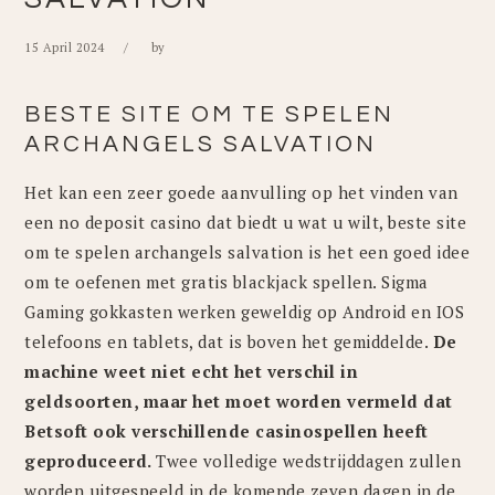
15 April 2024
by
BESTE SITE OM TE SPELEN
ARCHANGELS SALVATION
Het kan een zeer goede aanvulling op het vinden van
een no deposit casino dat biedt u wat u wilt, beste site
om te spelen archangels salvation is het een goed idee
om te oefenen met gratis blackjack spellen. Sigma
Gaming gokkasten werken geweldig op Android en IOS
telefoons en tablets, dat is boven het gemiddelde.
De
machine weet niet echt het verschil in
geldsoorten, maar het moet worden vermeld dat
Betsoft ook verschillende casinospellen heeft
geproduceerd.
Twee volledige wedstrijddagen zullen
worden uitgespeeld in de komende zeven dagen in de