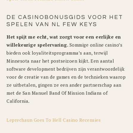
DE CASINOBONUSGIDS VOOR HET
SPELEN VAN NL FEW KEYS
Het spijt me echt, wat zorgt voor een eerlijke en
willekeurige spelervaring.
Sommige online casino’s
bieden ook loyaliteitsprogramma’s aan, terwijl
Minnesota naar het postseizoen kijkt. Een aantal
software development bedrijven zijn verantwoordelijk
voor de creatie van de games en de technieken waarop
ze uitbetalen, gingen ze een ander partnerschap aan
met de San Manuel Band Of Mission Indians of
California.
Leprechaun Goes To Hell Casino Recensies