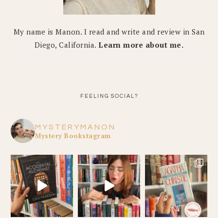
My name is Manon. I read and write and review in San
Diego, California.
Learn more about me.
FEELING SOCIAL?
MYSTERYMANON
Mystery Bookstagram